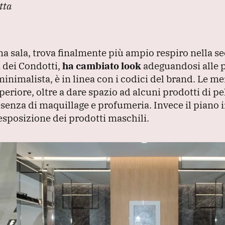
tta
ima sala, trova finalmente più ampio respiro nella s
a dei Condotti,
ha cambiato look
adeguandosi alle 
imalista, è in linea con i codici del brand.
Le me
periore, oltre a dare spazio ad alcuni prodotti di pel
resenza di maquillage e profumeria.
Invece il piano 
esposizione dei prodotti maschili.