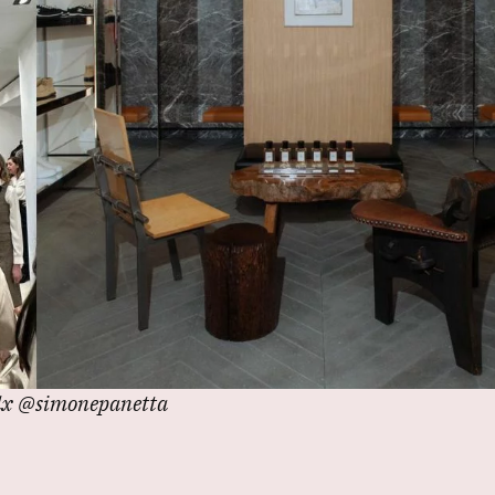
a dx @simonepanetta