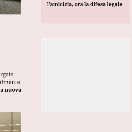
l’amicizia, ora la difesa legale
argata
nalmente
na
nuova