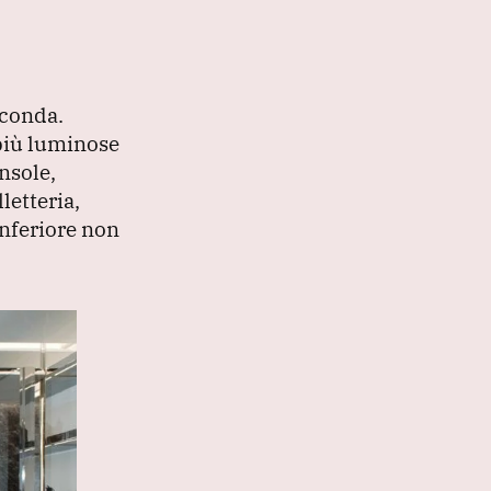
econda.
più luminose
nsole,
letteria,
inferiore non