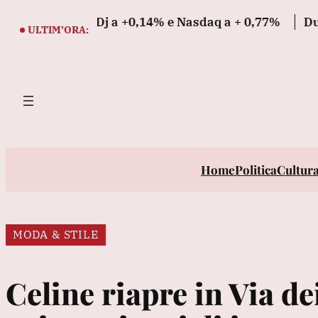
Vai
itiva, Dj a +0,14% e Nasdaq a + 0,77%
Due cadaveri t
al
ULTIM’ORA:
contenuto
Home
Politica
Cultur
MODA & STILE
Celine riapre in Via dei