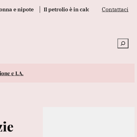
Contattaci
te
Il petrolio è in calo a New York, scivola a 76,74 do
Cerca
one e I.A.
zie