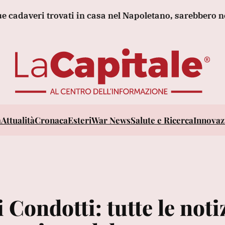
rovati in casa nel Napoletano, sarebbero nonna e nipo
a
Attualità
Cronaca
Esteri
War News
Salute e Ricerca
Innovazi
 Condotti: tutte le noti