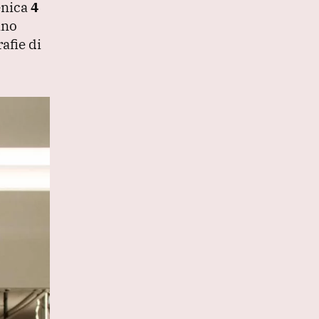
enica
4
nno
afie di