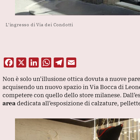
L’ingresso di Via dei Condotti
F
X
Li
W
T
E
a
n
h
el
m
Non è solo un’illusione ottica dovuta a nuove pare
c
k
at
e
ai
acquisendo un nuovo spazio in Via Bocca di Leon
e
e
s
gr
l
competere con quello dello store milanese.
Dall’e
b
dI
A
a
area
dedicata all’esposizione di calzature, pellette
o
n
p
m
o
p
k