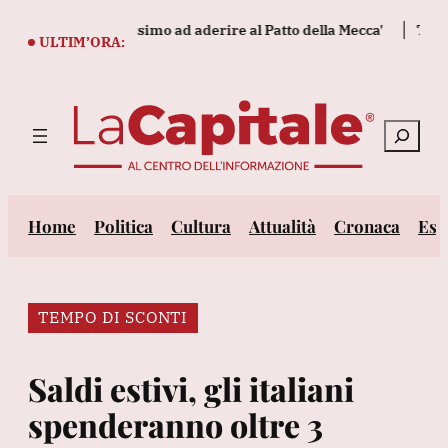
Vai
e essere il prossimo ad aderire al Patto della Mecca'
Tennis, 
al
ULTIM’ORA:
contenuto
Cerca
Home
Politica
Cultura
Attualità
Cronaca
Est
TEMPO DI SCONTI
Saldi estivi, gli italiani
spenderanno oltre 3