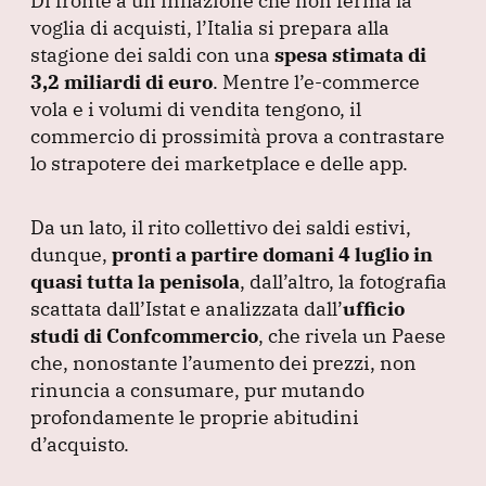
Di fronte a un’inflazione che non ferma la
c
k
at
e
ai
voglia di acquisti, l’Italia si prepara alla
e
e
s
gr
l
stagione dei saldi con una
spesa stimata di
b
dI
A
a
3,2 miliardi di euro
.
Mentre l’e-commerce
vola e i volumi di vendita tengono, il
o
n
p
m
commercio di prossimità prova a contrastare
o
p
lo strapotere dei marketplace e delle app.
k
Da un lato, il rito collettivo dei saldi estivi,
dunque,
pronti a partire domani 4 luglio in
quasi tutta la penisola
, dall’altro, la fotografia
scattata dall’Istat e analizzata dall’
ufficio
studi di Confcommercio
, che rivela un Paese
che, nonostante l’aumento dei prezzi, non
rinuncia a consumare, pur mutando
profondamente le proprie abitudini
d’acquisto.