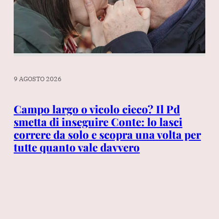
9 A
9 AGOSTO 2026
Ud
Se
Campo largo o vicolo cieco? Il Pd
fi
smetta di inseguire Conte: lo lasci
ra,
correre da solo e scopra una volta per
tutte quanto vale davvero