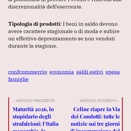
discrezionalità dell’esercente.
Tipologia di prodotti
: I beni in saldo devono
avere carattere stagionale o di moda e subire
un effettivo deprezzamento se non venduti
durante la stagione.
confcommercio
economia
saldi estivi
spesa
famiglie
< ARTICOLO PRECEDENTE
ARTICOLO SUCCESSIVO >
Maturità 2026, lo
Celine riapre in Via
stupidario degli
dei Condotti: tutte le
strafalcioni: l’Italia
notizie sui tre giorni
monarchia, la
di inaugurazione del