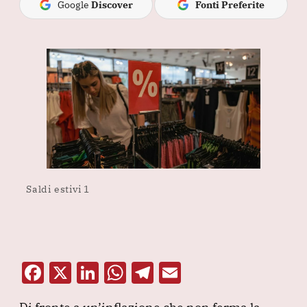
Google
Discover
Fonti Preferite
Saldi estivi 1
F
X
Li
W
T
E
a
n
h
el
m