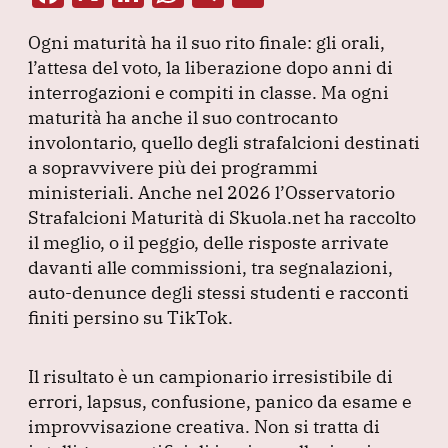
a
n
h
el
m
Ogni maturità ha il suo rito finale: gli orali,
c
k
at
e
ai
l’attesa del voto, la liberazione dopo anni di
e
e
s
gr
l
interrogazioni e compiti in classe.
Ma ogni
b
dI
A
a
maturità ha anche il suo controcanto
involontario, quello degli strafalcioni destinati
o
n
p
m
a sopravvivere più dei programmi
o
p
ministeriali.
Anche nel 2026 l’Osservatorio
k
Strafalcioni Maturità di Skuola.net ha raccolto
il meglio, o il peggio, delle risposte arrivate
davanti alle commissioni, tra segnalazioni,
auto-denunce degli stessi studenti e racconti
finiti persino su TikTok.
Il risultato è un campionario irresistibile di
errori, lapsus, confusione, panico da esame e
improvvisazione creativa.
Non si tratta di