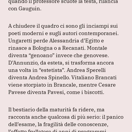
quando il professore scuote la testa, rilancia
con Gauguin.
A chiudere il quadro ci sono gli inciampi sui
poeti moderni e sugli autori contemporanei.
Ungaretti perde Alessandria d’Egitto e
rinasce a Bologna o a Recanati.
Montale
diventa
“genoano”
invece che genovese.
D’Annunzio, da esteta, si trasforma ancora
una volta in
“estetista”
.
Andrea Sperelli
diventa Andrea Spinello.
Vitaliano Brancati
viene storpiato in Brancale, mentre Cesare
Pavese diventa Pavesi, come i biscotti.
Il bestiario della maturità fa ridere, ma
racconta anche qualcosa di più serio: il panico
dell’esame, la fragilità delle conoscenze,
l’effetto frullatore di anni di programmi