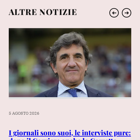
ALTRE NOTIZIE
➔
➔
5 AGOSTO 2026
5 A
si
I giornali sono suoi, le interviste pure:
La