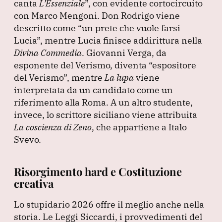
canta
L’Essenziale
”
, con evidente cortocircuito
con Marco Mengoni.
Don Rodrigo viene
descritto come
“un prete che vuole farsi
Lucia”
, mentre Lucia finisce addirittura nella
Divina Commedia
.
Giovanni Verga, da
esponente del Verismo, diventa
“espositore
del Verismo”
, mentre
La lupa
viene
interpretata da un candidato come un
riferimento alla Roma.
A un altro studente,
invece, lo scrittore siciliano viene attribuita
La coscienza di Zeno
, che appartiene a Italo
Svevo.
Risorgimento hard e Costituzione
creativa
Lo stupidario 2026 offre il meglio anche nella
storia.
Le Leggi Siccardi, i provvedimenti del