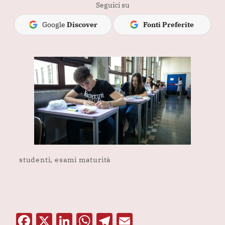
Seguici su
Google
Discover
Fonti Preferite
studenti, esami maturità
F
X
Li
W
T
E