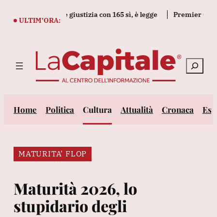
Vai
l decreto legge giustizia con 165 sì, è legge
Premier Canada, n
al
ULTIM’ORA:
contenuto
Cerca
Home
Politica
Cultura
Attualità
Cronaca
Est
MATURITA’ FLOP
Maturità 2026, lo
stupidario degli