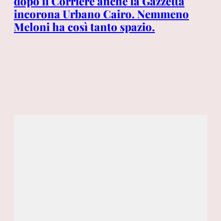
dopo il Corriere anche la Gazzetta
Me
incorona Urbano Cairo. Nemmeno
ro
Meloni ha così tanto spazio.