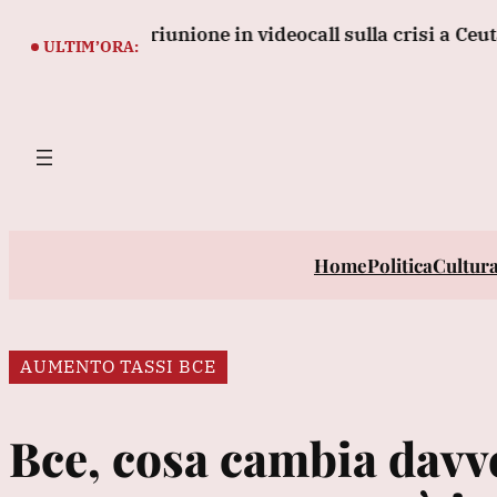
Vai
derà una riunione in videocall sulla crisi a Ceuta
al
ULTIM’ORA:
contenuto
Home
Politica
Cultur
AUMENTO TASSI BCE
Bce, cosa cambia davv