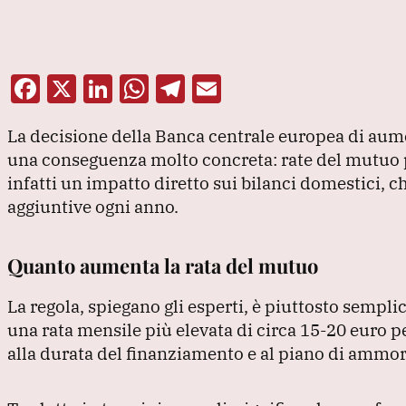
F
X
Li
W
T
E
a
n
h
el
m
La decisione della Banca centrale europea di aument
c
k
at
e
ai
una conseguenza molto concreta: rate del mutuo 
e
e
s
gr
l
infatti un impatto diretto sui bilanci domestici, c
b
dI
A
a
aggiuntive ogni anno.
o
n
p
m
o
p
Quanto aumenta la rata del mutuo
k
La regola, spiegano gli esperti, è piuttosto sempli
una rata mensile più elevata di circa 15-20 euro p
alla durata del finanziamento e al piano di ammor