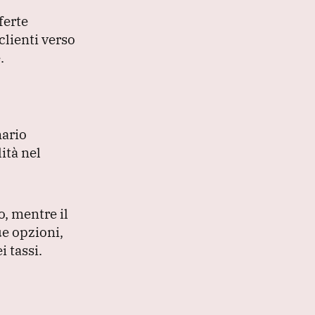
ferte
 clienti verso
.
nario
ità nel
o, mentre il
ue opzioni,
 tassi.