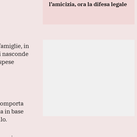
l’amicizia, ora la difesa legale
famiglie, in
si nasconde
 spese
 comporta
ia in base
lo.