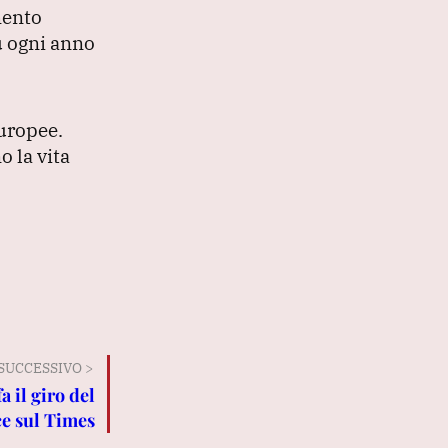
mento
ù ogni anno
europee.
o la vita
SUCCESSIVO >
a il giro del
ce sul Times