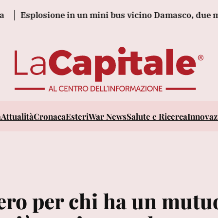
Esplosione in un mini bus vicino Damasco, due morti e 
a
Attualità
Cronaca
Esteri
War News
Salute e Ricerca
Innovazi
ero per chi ha un mutu