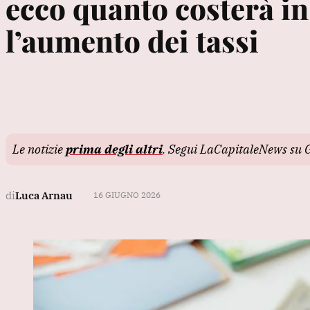
ecco quanto costerà i
l’aumento dei tassi
Le notizie
prima degli altri
. Segui LaCapitaleNews su 
di
Luca Arnau
16 GIUGNO 2026