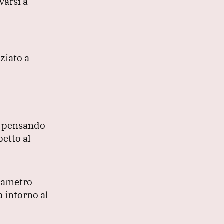
varsi a
iziato a
ta pensando
petto al
arametro
a intorno al