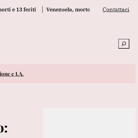
Contattaci
13 feriti
Venezuela, morto l'ex prigioniero politico
Cerca
one e I.A.
o: