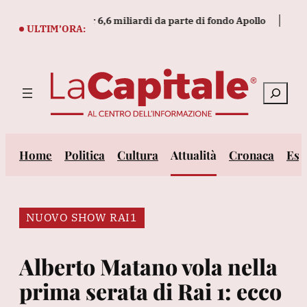
Vai
acquisizione per 6,6 miliardi da parte di fondo Apollo
Mit, ok
al
ULTIM’ORA:
contenuto
Cerca
Home
Politica
Cultura
Attualità
Cronaca
Est
NUOVO SHOW RAI1
Alberto Matano vola nella
prima serata di Rai 1: ecco