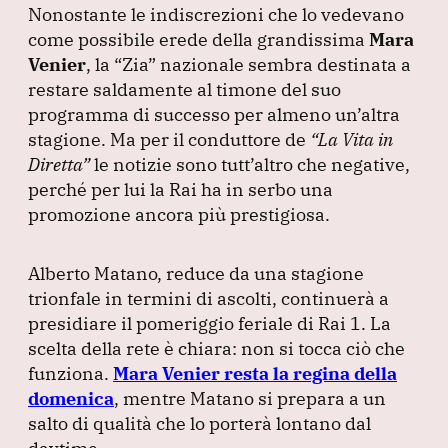
e
e
s
gr
l
Nonostante le indiscrezioni che lo vedevano
b
dI
A
a
come possibile erede della grandissima
Mara
Venier
o
, la
“Zia”
n
nazionale sembra destinata a
p
m
restare saldamente al timone del suo
o
p
programma di successo per almeno un’altra
k
stagione.
Ma per il conduttore de
“La Vita in
Diretta”
le notizie sono tutt’altro che negative,
perché per lui la Rai ha in serbo una
promozione ancora più prestigiosa.
Alberto Matano, reduce da una stagione
trionfale in termini di ascolti, continuerà a
presidiare il pomeriggio feriale di Rai 1.
La
scelta della rete è chiara: non si tocca ciò che
funziona.
Mara Venier resta la regina della
domenica
, mentre Matano si prepara a un
salto di qualità che lo porterà lontano dal