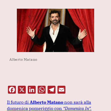
Alberto Matano
F
X
Li
W
T
E
a
n
h
el
m
Il futuro di
Alberto Matano
non sarà alla
c
k
at
e
ai
domenica pomeriggio con
“Domenica In”
.