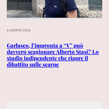
6 AGOSTO 2026
6 A
Garlasco, l’impronta a “V” può
Da
davvero scagionare Alberto Stasi? Lo
mu
studio indipendente che riapre il
l’
dibattito sulle scarpe
ra