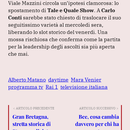
Viale Mazzini circola un’ipotesi clamorosa: lo
spostamento di
Tale e Quale Show
.
A
Carlo
Conti
sarebbe stato chiesto di traslocare il suo
seguitissimo varietà al mercoledì sera,
liberando lo slot storico del venerdì.
Una
mossa rischiosa che conferma come la partita
per la leadership degli ascolti sia più aperta
che mai.
Alberto Matano
daytime
Mara Venier
programma tv
Rai 1
televisione italiana
< ARTICOLO PRECEDENTE
ARTICOLO SUCCESSIVO >
Gran Bretagna,
Bce, cosa cambia
stretta storica di
davvero per chi ha