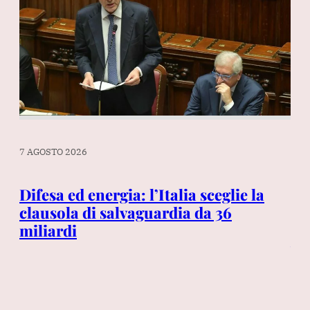
6 AGOSTO 2026
a: l’Italia sceglie la
Garlasco, la difesa d
vaguardia da 36
Procura: «Dna e im
provano che Andrea 
villetta di Chiara Po