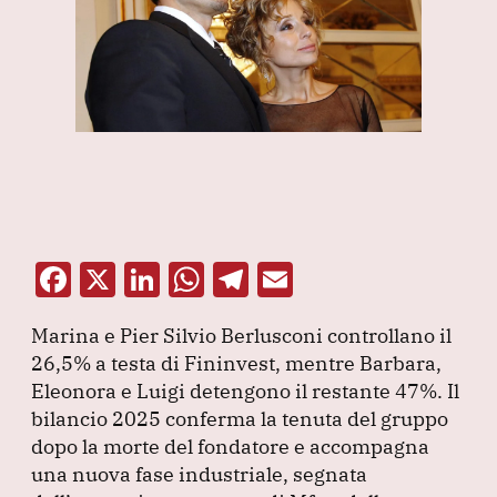
F
X
Li
W
T
E
a
n
h
el
m
Marina e Pier Silvio Berlusconi controllano il
c
k
at
e
ai
26,5% a testa di Fininvest, mentre Barbara,
e
e
s
gr
l
Eleonora e Luigi detengono il restante 47%.
Il
b
dI
A
a
bilancio 2025 conferma la tenuta del gruppo
dopo la morte del fondatore e accompagna
o
n
p
m
una nuova fase industriale, segnata
o
p