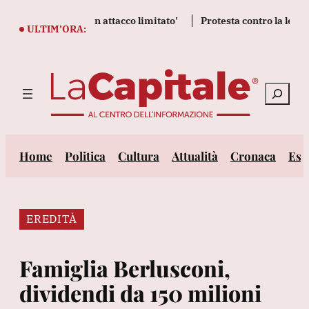
Vai
nazione Nato con attacco limitato'
Protesta contro la legge sul
al
ULTIM’ORA:
contenuto
Cerca
Home
Politica
Cultura
Attualità
Cronaca
Est
EREDITÀ
Famiglia Berlusconi,
dividendi da 150 milioni