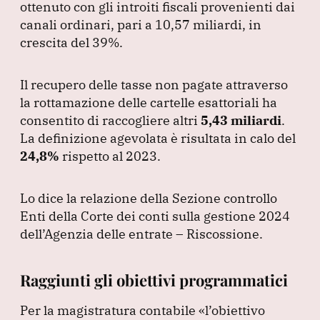
b
dI
A
a
ottenuto con gli introiti fiscali provenienti dai
canali ordinari, pari a 10,57 miliardi, in
o
n
p
m
crescita del 39%.
o
p
k
Il recupero delle tasse non pagate attraverso
la rottamazione delle cartelle esattoriali ha
consentito di raccogliere altri
5,43 miliardi
.
La definizione agevolata è risultata in calo del
24,8%
rispetto al 2023.
Lo dice la relazione della Sezione controllo
Enti della Corte dei conti sulla gestione 2024
dell’Agenzia delle entrate – Riscossione.
Raggiunti gli obiettivi programmatici
Per la magistratura contabile
«l’obiettivo