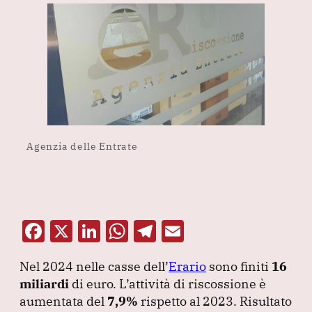
Agenzia delle Entrate
F
X
Li
W
T
E
a
n
h
el
m
Nel 2024 nelle casse dell’
Erario
sono finiti
16
c
k
at
e
ai
miliardi
di euro.
L’attività di riscossione è
e
e
s
gr
l
aumentata del
7,9%
rispetto al 2023.
Risultato