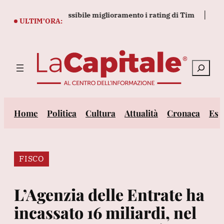
Vai
visione per un possibile miglioramento i rating di Tim
Nintend
al
ULTIM’ORA:
contenuto
Cerca
Home
Politica
Cultura
Attualità
Cronaca
Est
FISCO
L’Agenzia delle Entrate ha
incassato 16 miliardi, nel