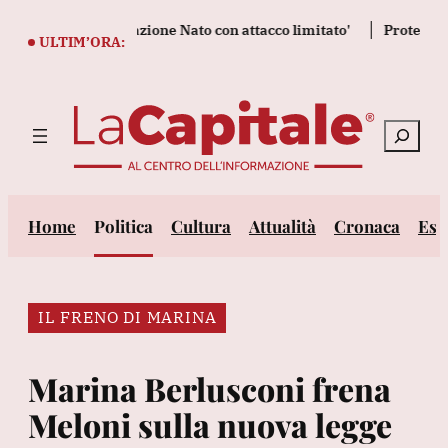
Vai
re la determinazione Nato con attacco limitato'
Protesta contro
al
ULTIM’ORA:
contenuto
Cerca
Home
Politica
Cultura
Attualità
Cronaca
Est
IL FRENO DI MARINA
Marina Berlusconi frena
Meloni sulla nuova legge