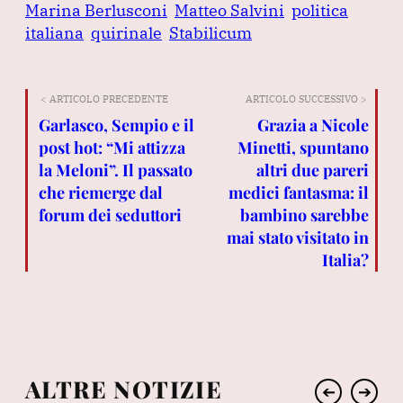
Marina Berlusconi
Matteo Salvini
politica
italiana
quirinale
Stabilicum
< ARTICOLO PRECEDENTE
ARTICOLO SUCCESSIVO >
Garlasco, Sempio e il
Grazia a Nicole
post hot: “Mi attizza
Minetti, spuntano
la Meloni”. Il passato
altri due pareri
che riemerge dal
medici fantasma: il
forum dei seduttori
bambino sarebbe
mai stato visitato in
Italia?
ALTRE NOTIZIE
➔
➔