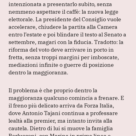
e
e
s
gr
l
intenzionata a presentarlo subito, senza
b
dI
A
a
nemmeno aspettare il caffè: la nuova legge
elettorale.
o
La presidente del Consiglio vuole
n
p
m
accelerare, chiudere la partita alla Camera
o
p
entro l’estate e poi blindare il testo al Senato a
k
settembre, magari con la fiducia.
Tradotto: la
riforma del voto deve arrivare in porto in
fretta, senza troppi margini per imboscate,
mediazioni infinite o guerre di posizione
dentro la maggioranza.
Il problema è che proprio dentro la
maggioranza qualcuno comincia a frenare.
E
il freno più delicato arriva da Forza Italia,
dove Antonio Tajani continua a professare
lealtà alla premier, ma intanto invita alla
cautela.
Dietro di lui si muove la famiglia
Berlusconi, con Marina in prima linea e