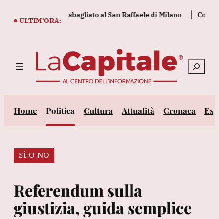
Vai
o l'embrione sbagliato al San Raffaele di Milano
Confesercent
al
ULTIM’ORA:
contenuto
Cerca
Home
Politica
Cultura
Attualità
Cronaca
Est
SÌ O NO
Referendum sulla
giustizia, guida semplice