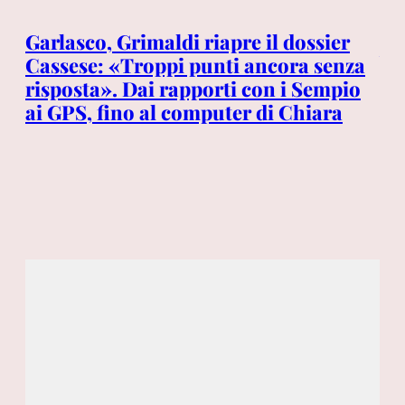
Da
Garlasco, Grimaldi riapre il dossier
Wa
Cassese: «Troppi punti ancora senza
Tr
risposta». Dai rapporti con i Sempio
di
ai GPS, fino al computer di Chiara