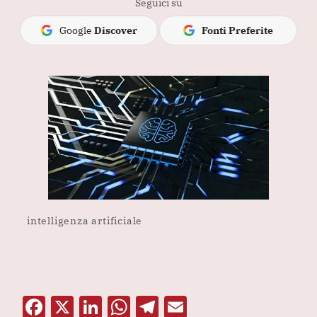
Seguici su
Google
Discover
Fonti Preferite
intelligenza artificiale
F
X
Li
W
T
E