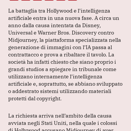
a
n
h
el
m
La battaglia tra Hollywood e l’intelligenza
c
k
at
e
ai
artificiale entra in una nuova fase.
A circa un
e
e
s
gr
l
anno dalla causa intentata da Disney,
b
dI
A
a
Universal e Warner Bros.
Discovery contro
Midjourney, la piattaforma specializzata nella
o
n
p
m
generazione di immagini con l’IA passa al
o
p
contrattacco e prova a ribaltare il tavolo.
La
k
società ha infatti chiesto che siano proprio i
grandi studios a spiegare in tribunale come
utilizzano internamente l’intelligenza
artificiale e, soprattutto, se abbiano sviluppato
o addestrato sistemi utilizzando materiali
protetti dal copyright.
La richiesta arriva nell’ambito della causa
avviata negli Stati Uniti, nella quale i colossi
di Hollywood accusano Midjourney di aver