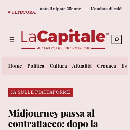
Vai
martellate, arrestato il nipote 25enne
L'ondata di caldo per altr
al
ULTIM’ORA:
contenuto
Cerca
Home
Politica
Cultura
Attualità
Cronaca
Est
IA SULLE PIATTAFORME
Midjourney passa al
contrattacco: dopo la