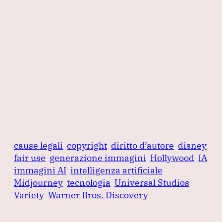
cause legali
copyright
diritto d’autore
disney
fair use
generazione immagini
Hollywood
IA
immagini AI
intelligenza artificiale
Midjourney
tecnologia
Universal Studios
Variety
Warner Bros. Discovery