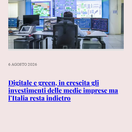
6 AGOSTO 2026
6 A
ndo
Digitale e green, in crescita gli
investimenti delle medie imprese ma
“M
l’Italia resta indietro
Ma
se
di