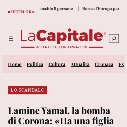
Vai
landia, studente uccide 8 persone
Borsa: l'Europa parte incert
al
ULTIM’ORA:
contenuto
Cerca
Home
Politica
Cultura
Attualità
Cronaca
Est
LO SCANDALO
Lamine Yamal, la bomba
di Corona: «Ha una figlia