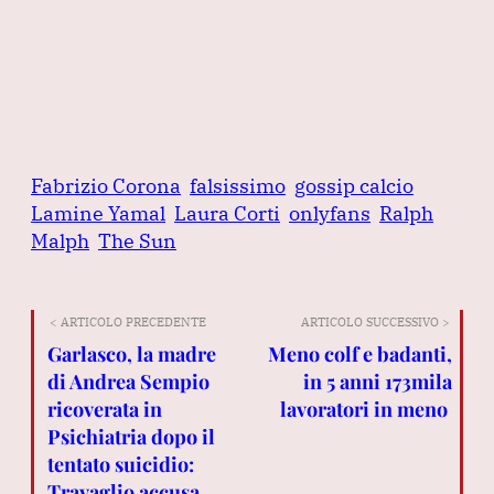
Fabrizio Corona
falsissimo
gossip calcio
Lamine Yamal
Laura Corti
onlyfans
Ralph
Malph
The Sun
< ARTICOLO PRECEDENTE
ARTICOLO SUCCESSIVO >
Garlasco, la madre
Meno colf e badanti,
di Andrea Sempio
in 5 anni 173mila
ricoverata in
lavoratori in meno
Psichiatria dopo il
tentato suicidio:
Travaglio accusa