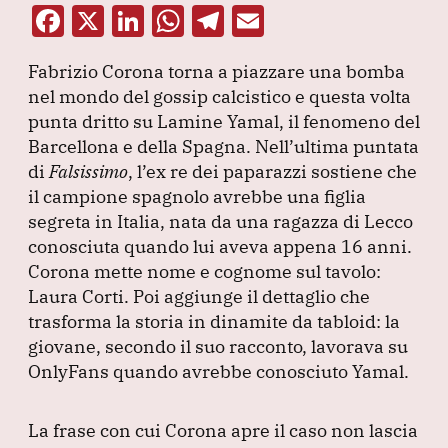
F
X
Li
W
T
E
a
n
h
el
m
Fabrizio Corona torna a piazzare una bomba
c
k
at
e
ai
nel mondo del gossip calcistico e questa volta
e
e
s
gr
l
punta dritto su Lamine Yamal, il fenomeno del
b
dI
A
a
Barcellona e della Spagna.
Nell’ultima puntata
di
Falsissimo
o
, l’ex re dei paparazzi sostiene che
n
p
m
il campione spagnolo avrebbe una figlia
o
p
segreta in Italia, nata da una ragazza di Lecco
k
conosciuta quando lui aveva appena 16 anni.
Corona mette nome e cognome sul tavolo:
Laura Corti.
Poi aggiunge il dettaglio che
trasforma la storia in dinamite da tabloid: la
giovane, secondo il suo racconto, lavorava su
OnlyFans quando avrebbe conosciuto Yamal.
La frase con cui Corona apre il caso non lascia