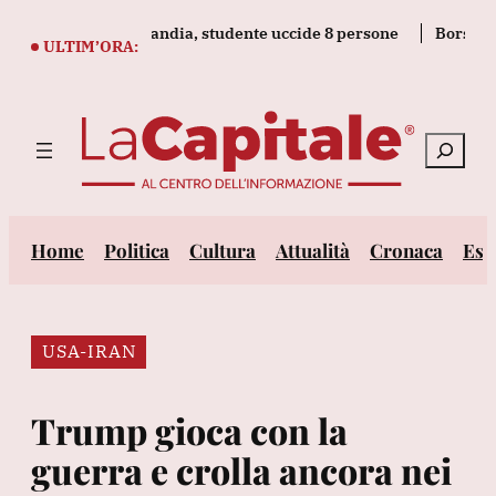
Vai
a scuola in Thailandia, studente uccide 8 persone
Borsa: l'Eur
al
ULTIM’ORA:
contenuto
Cerca
Home
Politica
Cultura
Attualità
Cronaca
Est
USA-IRAN
Trump gioca con la
guerra e crolla ancora nei