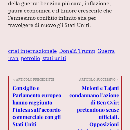
della guerra: benzina più cara, inflazione,
paura economica e il timore crescente che
l’ennesimo conflitto infinito stia per
travolgere di nuovo gli Stati Uniti.
crisi internazionale
Donald Trump
Guerra
iran
petrolio
stati uniti
< ARTICOLO PRECEDENTE
ARTICOLO SUCCESSIVO >
Consiglio e
Meloni e Tajani
Parlamento europeo
condannano l’azione
hanno raggiunto
di Ben Gvir:
l’intesa sull’accordo
pretendono scuse
commerciale con gli
ufficiali.
Stati Uniti
Opposizioni