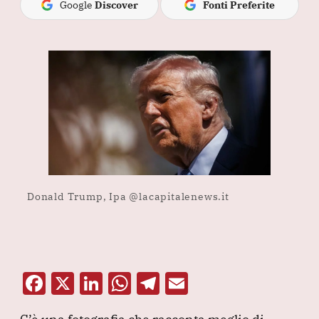
Google
Discover
Fonti Preferite
Donald Trump, Ipa @lacapitalenews.it
F
X
Li
W
T
E
a
n
h
el
m