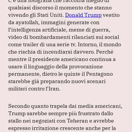
C’è una fotografia che racconta meglio di
c
k
at
e
ai
qualsiasi discorso il momento che stanno
e
e
s
gr
l
vivendo gli Stati Uniti.
Donald Trump
vestito
b
dI
A
a
da ayatollah, immagini generate con
l’intelligenza artificiale, meme di guerra,
o
n
p
m
video di bombardamenti rilanciati sui social
o
p
come trailer di una serie tv.
Intorno, il mondo
k
che rischia di incendiarsi davvero.
Perché
mentre il presidente americano continua a
usare il linguaggio della provocazione
permanente, dietro le quinte il Pentagono
starebbe già preparando nuovi scenari
militari contro l’Iran.
Secondo quanto trapela dai media americani,
Trump sarebbe sempre più frustrato dallo
stallo nei negoziati con Teheran e avrebbe
espresso irritazione crescente anche per la