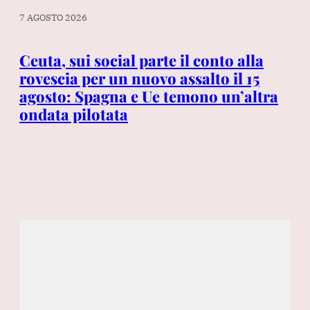
7 AGOSTO 2026
7 A
Ceuta, sui social parte il conto alla
In
rovescia per un nuovo assalto il 15
gl
 è
agosto: Spagna e Ue temono un’altra
si
ondata pilotata