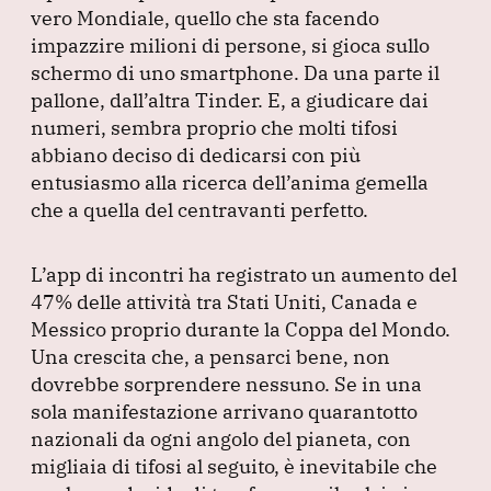
vero Mondiale, quello che sta facendo
o
n
p
m
impazzire milioni di persone, si gioca sullo
o
p
schermo di uno smartphone.
Da una parte il
k
pallone, dall’altra Tinder.
E, a giudicare dai
numeri, sembra proprio che molti tifosi
abbiano deciso di dedicarsi con più
entusiasmo alla ricerca dell’anima gemella
che a quella del centravanti perfetto.
L’app di incontri ha registrato un aumento del
47% delle attività tra Stati Uniti, Canada e
Messico proprio durante la Coppa del Mondo.
Una crescita che, a pensarci bene, non
dovrebbe sorprendere nessuno.
Se in una
sola manifestazione arrivano quarantotto
nazionali da ogni angolo del pianeta, con
migliaia di tifosi al seguito, è inevitabile che