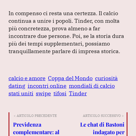
In compenso ci resta una certezza.
Il calcio
continua a unire i popoli.
Tinder, con molta
più concretezza, prova almeno a far
incontrare due persone.
Poi, se la storia dura
più dei tempi supplementari, possiamo
tranquillamente parlare di impresa storica.
calcio e amore
Coppa del Mondo
curiosità
dating
incontri online
mondiali di calcio
stati uniti
swipe
tifosi
Tinder
< ARTICOLO PRECEDENTE
ARTICOLO SUCCESSIVO >
Previdenza
Le chat di Bastoni
complementare: al
indagato per