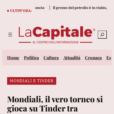
Vai
e a 4.350 dollari l'oncia
Il prezzo del petrolio è in rialzo, Brent 
al
ULTIM’ORA:
contenuto
Cerca
Home
Politica
Cultura
Attualità
Cronaca
Est
MONDIALI E TINDER
Mondiali, il vero torneo si
gioca su Tinder tra