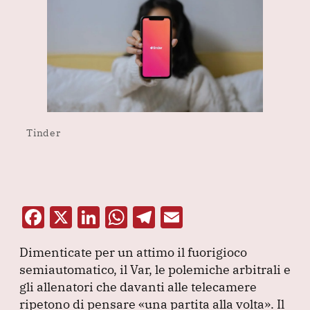
Tinder
F
X
Li
W
T
E
a
n
h
el
m
Dimenticate per un attimo il fuorigioco
c
k
at
e
ai
semiautomatico, il Var, le polemiche arbitrali e
e
e
s
gr
l
gli allenatori che davanti alle telecamere
b
dI
A
a
ripetono di pensare
«una partita alla volta»
.
Il