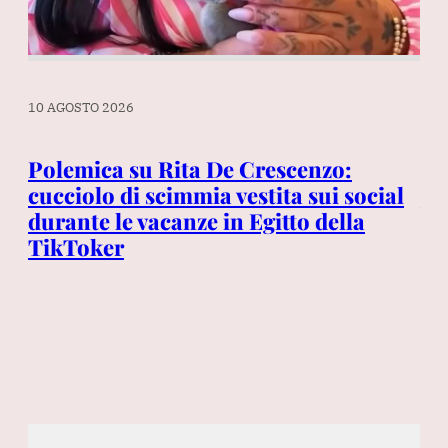
10 AGOSTO 2026
10 
Polemica su Rita De Crescenzo:
Ri
it
cucciolo di scimmia vestita sui social
va
durante le vacanze in Egitto della
TikToker