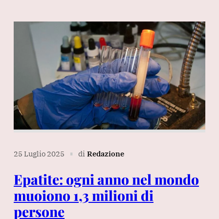
25 Luglio 2025
di
Redazione
∎
Epatite: ogni anno nel mondo
muoiono 1,3 milioni di
persone