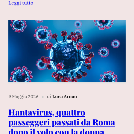
Leggi tutto
9 Maggio 2026
di
Luca Arnau
∎
Hantavirus, quattro
passeggeri passati da Roma
dopo il volo con la donna