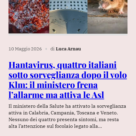
10 Maggio 2026
di
Luca Arnau
∎
Hantavirus, quattro italiani
sotto sorveglianza dopo il volo
Klm: il ministero frena
l’allarme ma attiva le Asl
Il ministero della Salute ha attivato la sorveglianza
attiva in Calabria, Campania, Toscana e Veneto.
Nessuno dei quattro presenta sintomi, ma resta
alta l’attenzione sul focolaio legato alla…