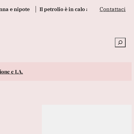
Contattaci
ipote
Il petrolio è in calo a New York, scivola a 76,74
Cerca
one e I.A.