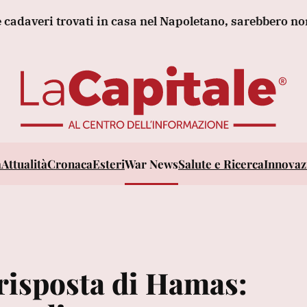
ri trovati in casa nel Napoletano, sarebbero nonna e n
a
Attualità
Cronaca
Esteri
War News
Salute e Ricerca
Innovazi
 risposta di Hamas: