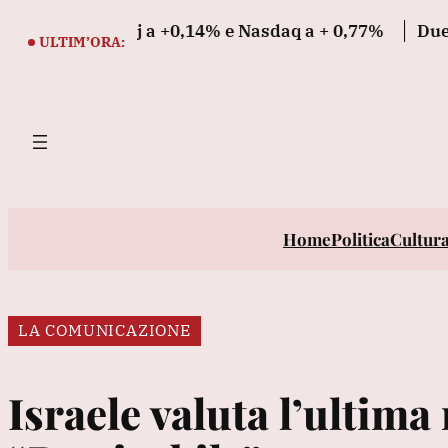
Vai
positiva, Dj a +0,14% e Nasdaq a + 0,77%
Due cadave
al
ULTIM’ORA:
contenuto
Home
Politica
Cultur
LA COMUNICAZIONE
Israele valuta l’ultima