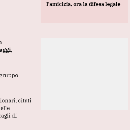
l’amicizia, ora la difesa legale
a
taggi
,
l gruppo
onari, citati
elle
agli di