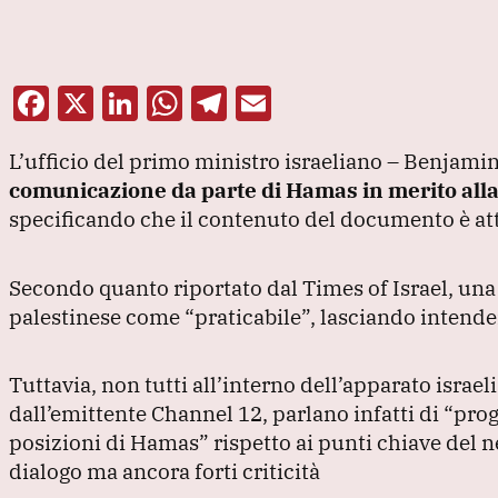
F
X
Li
W
T
E
a
n
h
el
m
L’ufficio del primo ministro israeliano – Benjami
c
k
at
e
ai
comunicazione da parte di Hamas in merito alla p
e
e
s
gr
l
specificando che il contenuto del documento è at
b
dI
A
a
o
n
p
m
Secondo quanto riportato dal Times of Israel, una
o
p
palestinese come
“praticabile”
, lasciando intende
k
Tuttavia, non tutti all’interno dell’apparato israe
dall’emittente Channel 12, parlano infatti di
“prog
posizioni di Hamas”
rispetto ai punti chiave del 
dialogo ma ancora forti criticità