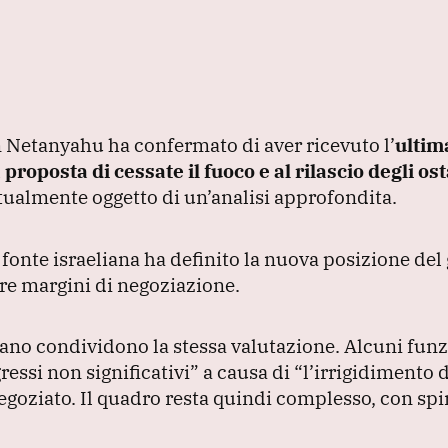
n Netanyahu ha confermato di aver ricevuto l’
ultim
roposta di cessate il fuoco e al rilascio degli os
tualmente oggetto di un’analisi approfondita.
 fonte israeliana ha definito la nuova posizione de
re margini di negoziazione.
liano condividono la stessa valutazione.
Alcuni funzi
ressi non significativi”
a causa di
“l’irrigidimento d
negoziato.
Il quadro resta quindi complesso, con spir