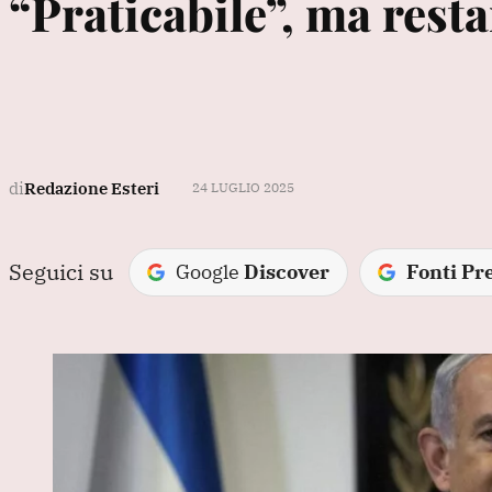
“Praticabile”, ma rest
di
Redazione Esteri
24 LUGLIO 2025
Seguici su
Google
Discover
Fonti Pre