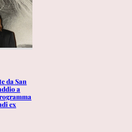
7 AGOSTO 2026
te da San
Mondiali 2030, la crisi di
addio a
Ceuta travolge il torneo: la
 programma
sinistra spagnola chiede di
ndi ex
ritirare la candidatura con il
Marocco