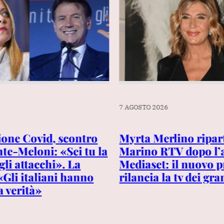
7 AGOSTO 2026
one Covid, scontro
Myrta Merlino ripar
nte-Meloni: «Sei tu la
Marino RTV dopo l’
gli attacchi». La
Mediaset: il nuovo
«Gli italiani hanno
rilancia la tv dei gra
la verità»