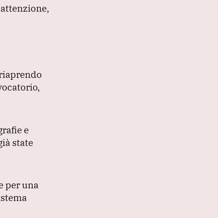
 attenzione,
, riaprendo
vocatorio,
rafie e
ià state
e per una
sistema