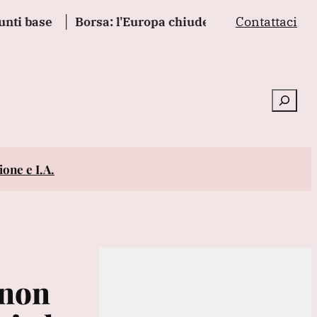
Contattaci
se
Borsa: l'Europa chiude positiva, Francoforte +0
Cerca
one e I.A.
 non