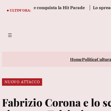
Vai
on Petal e conquista la Hit Parade
Lo spread tra B
al
ULTIM’ORA:
contenuto
Home
Politica
Cultur
NUOVO ATTACCO
Fabrizio Corona e lo s