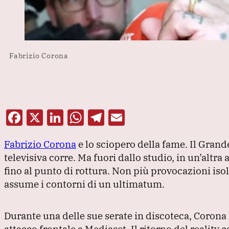
Fabrizio Corona
F
X
Li
W
T
E
a
n
h
el
m
Fabrizio Corona
e lo sciopero della fame.
Il Grande
c
k
at
e
ai
televisiva corre.
Ma fuori dallo studio, in un’altra 
e
e
s
gr
l
fino al punto di rottura.
Non più provocazioni isolat
b
dI
A
a
assume i contorni di un ultimatum.
o
n
p
m
o
p
Durante una delle sue serate in discoteca, Corona
attacco frontale a Mediaset.
Il ritorno del reality 