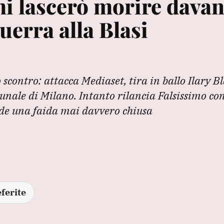
i lascerò morire davant
uerra alla Blasi
 scontro: attacca Mediaset, tira in ballo Ilary Bl
unale di Milano. Intanto rilancia Falsissimo c
ende una faida mai davvero chiusa
ferite