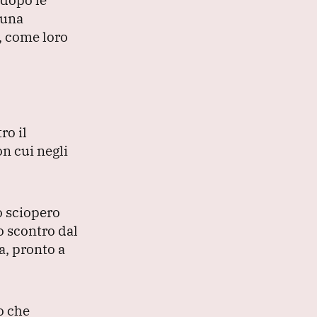
 una
, come loro
ro il
on cui negli
o sciopero
 scontro dal
a, pronto a
o che