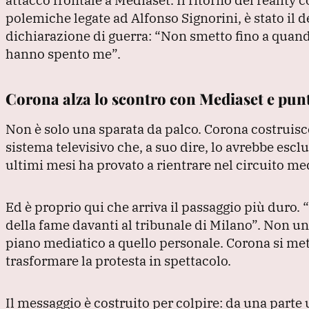
k
polemiche legate ad Alfonso Signorini, è stato il 
dichiarazione di guerra:
“Non smetto fino a quando
hanno spento me”
.
Corona alza lo scontro con Mediaset e punt
Non è solo una sparata da palco.
Corona costruisce
sistema televisivo che, a suo dire, lo avrebbe escl
ultimi mesi ha provato a rientrare nel circuito med
Ed è proprio qui che arriva il passaggio più duro.
“
della fame davanti al tribunale di Milano”
.
Non una
piano mediatico a quello personale.
Corona si met
trasformare la protesta in spettacolo.
Il messaggio è costruito per colpire: da una parte