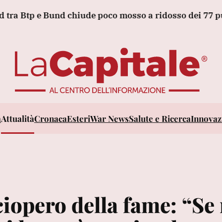
tp e Bund chiude poco mosso a ridosso dei 77 punti ba
a
Attualità
Cronaca
Esteri
War News
Salute e Ricerca
Innovazi
ciopero della fame: “Se