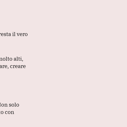
resta il vero
olto alti,
re, creare
on solo
to con