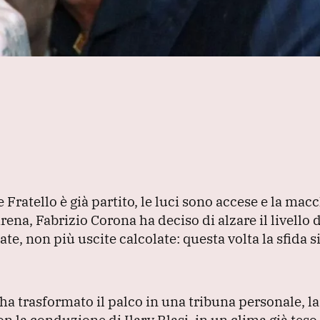
 Fratello è già partito, le luci sono accese e la mac
arena, Fabrizio Corona ha deciso di alzare il livello 
e, non più uscite calcolate: questa volta la sfida si 
 ha trasformato il palco in una tribuna personale, 
con la conduzione di Ilary Blasi, in un clima già teso