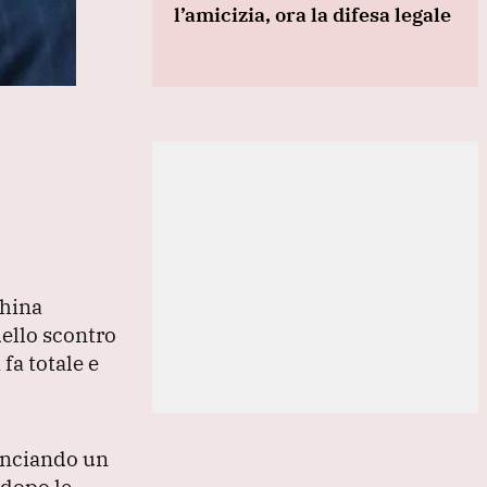
l’amicizia, ora la difesa legale
china
dello scontro
fa totale e
lanciando un
 dopo le