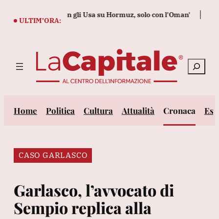
Vai
amo negoziando con gli Usa su Hormuz, solo con l'Oman'
Bper ag
al
ULTIM’ORA:
contenuto
Cerca
Home
Politica
Cultura
Attualità
Cronaca
Est
CASO GARLASCO
Garlasco, l’avvocato di
Sempio replica alla