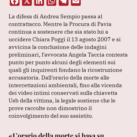
F
X
Li
W
T
E
a
n
h
el
m
La difesa di Andrea Sempio passa al
c
k
at
e
ai
contrattacco.
Mentre la Procura di Pavia
e
e
s
gr
l
continua a sostenere che sia stato lui a
b
dI
A
a
uccidere Chiara Poggi il 13 agosto 2007 e si
avvicina la conclusione delle indagini
o
n
p
m
preliminari, l’avvocata Angela Taccia contesta
o
p
punto per punto alcuni degli elementi sui
k
quali gli inquirenti fondano la ricostruzione
accusatoria.
Dall’orario della morte alle
intercettazioni ambientali, fino alla vicenda
dei video intimi conservati sulla chiavetta
Usb della vittima, la legale sostiene che le
prove raccolte non dimostrino il
coinvolgimento del suo assistito.
«L’orario della morte si basa su