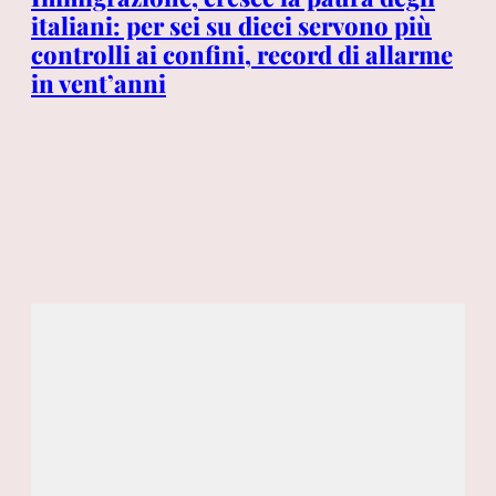
6 A
italiani: per sei su dieci servono più
di
controlli ai confini, record di allarme
e
Tr
in vent’anni
Ce
ad