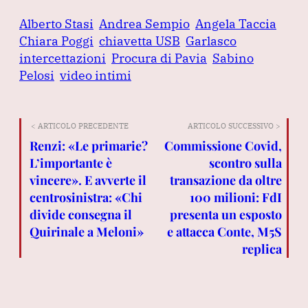
Alberto Stasi
Andrea Sempio
Angela Taccia
Chiara Poggi
chiavetta USB
Garlasco
intercettazioni
Procura di Pavia
Sabino
Pelosi
video intimi
< ARTICOLO PRECEDENTE
ARTICOLO SUCCESSIVO >
Renzi: «Le primarie?
Commissione Covid,
L’importante è
scontro sulla
vincere». E avverte il
transazione da oltre
centrosinistra: «Chi
100 milioni: FdI
divide consegna il
presenta un esposto
Quirinale a Meloni»
e attacca Conte, M5S
replica