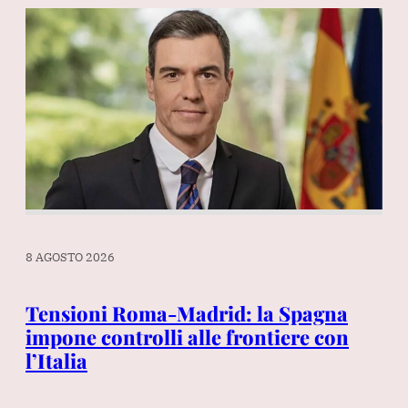
8 AGOSTO 2026
8 A
o i
Tensioni Roma-Madrid: la Spagna
Ga
impone controlli alle frontiere con
Ca
e
l’Italia
ri
ai