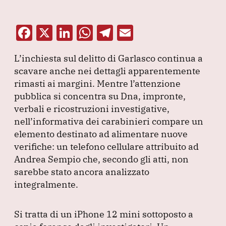
F
X
Li
W
T
E
a
n
h
el
m
L’inchiesta sul delitto di Garlasco continua a
c
k
at
e
ai
scavare anche nei dettagli apparentemente
e
e
s
gr
l
rimasti ai margini.
Mentre l’attenzione
b
dI
A
a
pubblica si concentra su Dna, impronte,
verbali e ricostruzioni investigative,
o
n
p
m
nell’informativa dei carabinieri compare un
o
p
elemento destinato ad alimentare nuove
k
verifiche: un telefono cellulare attribuito ad
Andrea Sempio che, secondo gli atti, non
sarebbe stato ancora analizzato
integralmente.
Si tratta di un iPhone 12 mini sottoposto a