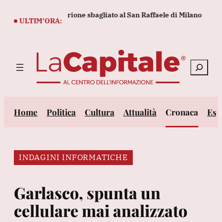
Vai
piantato l'embrione sbagliato al San Raffaele di Milano
Confes
al
ULTIM’ORA:
contenuto
Cerca
Home
Politica
Cultura
Attualità
Cronaca
Est
INDAGINI INFORMATICHE
Garlasco, spunta un
cellulare mai analizzato