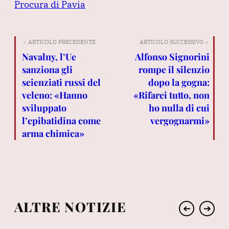
Procura di Pavia
< ARTICOLO PRECEDENTE
ARTICOLO SUCCESSIVO >
Navalny, l’Ue
Alfonso Signorini
sanziona gli
rompe il silenzio
scienziati russi del
dopo la gogna:
veleno: «Hanno
«Rifarei tutto, non
sviluppato
ho nulla di cui
l’epibatidina come
vergognarmi»
arma chimica»
ALTRE NOTIZIE
➔
➔