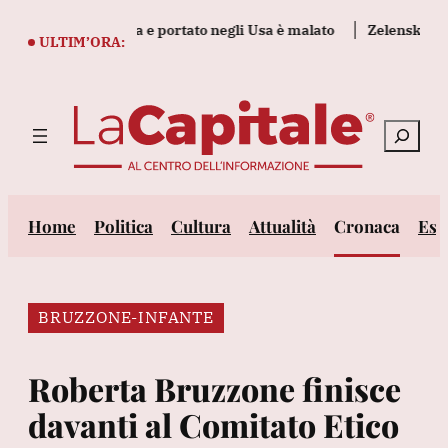
Vai
guerra in Ucraina e portato negli Usa è malato
Zelensky, 'a Kiev
al
ULTIM’ORA:
contenuto
Cerca
Home
Politica
Cultura
Attualità
Cronaca
Est
BRUZZONE-INFANTE
Roberta Bruzzone finisce
davanti al Comitato Etico