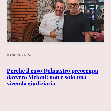
8 AGOSTO 2026
8 A
Perché il caso Delmastro preoccupa
lio
davvero Meloni: non è solo una
Ch
vicenda giudiziaria
it
im