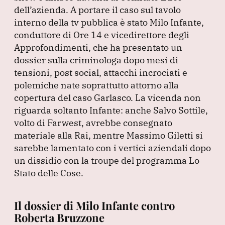
b
dI
A
a
dell’azienda.
A portare il caso sul tavolo
interno della tv pubblica è stato Milo Infante,
o
n
p
m
conduttore di Ore 14 e vicedirettore degli
o
p
Approfondimenti, che ha presentato un
k
dossier sulla criminologa dopo mesi di
tensioni, post social, attacchi incrociati e
polemiche nate soprattutto attorno alla
copertura del caso Garlasco.
La vicenda non
riguarda soltanto Infante: anche Salvo Sottile,
volto di Farwest, avrebbe consegnato
materiale alla Rai, mentre Massimo Giletti si
sarebbe lamentato con i vertici aziendali dopo
un dissidio con la troupe del programma Lo
Stato delle Cose.
Il dossier di Milo Infante contro
Roberta Bruzzone