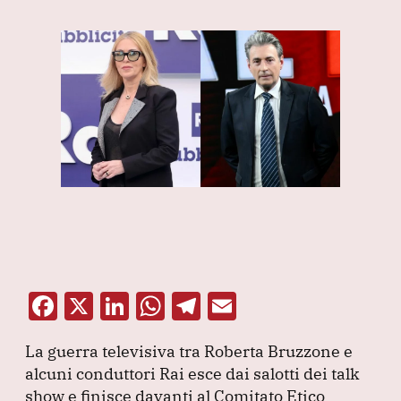
F
X
Li
W
T
E
a
n
h
el
m
La guerra televisiva tra Roberta Bruzzone e
c
k
at
e
ai
alcuni conduttori Rai esce dai salotti dei talk
e
e
s
gr
l
show e finisce davanti al Comitato Etico