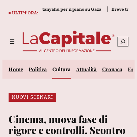
Vai
 pressioni su Netanyahu per il piano su Gaza
Breve tregua te
al
ULTIM’ORA:
contenuto
Cerca
Home
Politica
Cultura
Attualità
Cronaca
Est
NUOVI SCENARI
Cinema, nuova fase di
rigore e controlli. Scontro