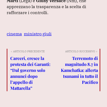
Marti
(Lega
) e
Giusy Versace
(Nm
), che
apprezzano la trasparenza e la scelta di
rafforzare i controlli.
cinema
ministro giuli
< ARTICOLO PRECEDENTE
ARTICOLO SUCCESSIVO >
Carceri, cresce la
Terremoto di
protesta dei Garanti:
magnitudo 8.7 in
“Dal governo solo
Kamchatka: allerta
annunci dopo
tsunami in tutto il
l’appello di
Pacifico
Mattarella”