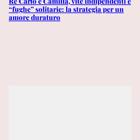
Re Carlo e Camilla, vite indipendenti e
Ga
co
“fughe” solitarie: la strategia per un
qu
amore duraturo
su
di