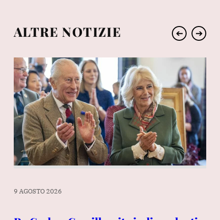
ALTRE NOTIZIE
➔
➔
9 AGOSTO 2026
9 A