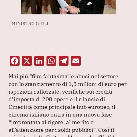
MINISTRO GIULI
F
X
Li
W
T
E
a
n
h
el
m
Mai più
“film fantasma”
e abusi nel settore:
c
k
at
e
ai
con lo stanziamento di 3,5 milioni di euro per
e
e
s
gr
l
ispezioni rafforzate, verifiche sui crediti
b
dI
A
a
d’imposta di 200 opere e il rilancio di
Cinecittà come principale hub europeo, il
o
n
p
m
cinema italiano entra in una nuova fase
o
p
“improntata al rigore, al merito e
k
all’attenzione per i soldi pubblici”
.
Così il