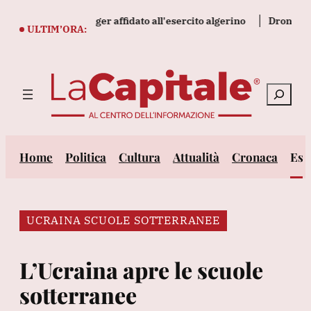
Vai
esco rapito in Niger affidato all'esercito algerino
Drone ucrain
al
ULTIM’ORA:
contenuto
Cerca
Home
Politica
Cultura
Attualità
Cronaca
Est
UCRAINA SCUOLE SOTTERRANEE
L’Ucraina apre le scuole
sotterranee