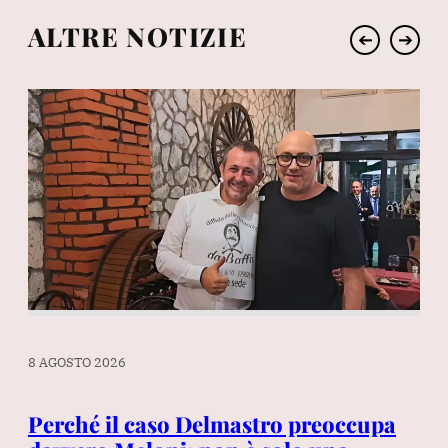
ALTRE NOTIZIE
➔
➔
8 AGOSTO 2026
8 A
re
Perché il caso Delmastro preoccupa