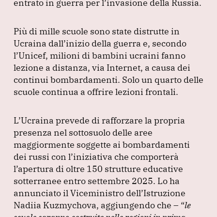
entrato in guerra per l’invasione della Russia.
o
p
k
Più di mille scuole sono state distrutte in
Ucraina dall’inizio della guerra e, secondo
l’Unicef, milioni di bambini ucraini fanno
lezione a distanza, via Internet, a causa dei
continui bombardamenti.
Solo un quarto delle
scuole continua a offrire lezioni frontali.
L’Ucraina prevede di rafforzare la propria
presenza nel sottosuolo delle aree
maggiormente soggette ai bombardamenti
dei russi con l’iniziativa che comporterà
l’apertura di oltre 150 strutture educative
sotterranee entro settembre 2025.
Lo ha
annunciato il Viceministro dell’Istruzione
Nadiia Kuzmychova, aggiungendo che –
“
le