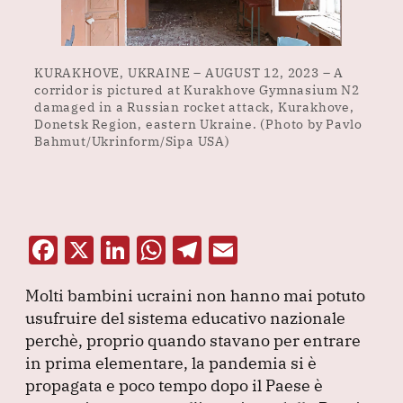
KURAKHOVE, UKRAINE – AUGUST 12, 2023 – A
corridor is pictured at Kurakhove Gymnasium N2
damaged in a Russian rocket attack, Kurakhove,
Donetsk Region, eastern Ukraine. (Photo by Pavlo
Bahmut/Ukrinform/Sipa USA)
F
X
Li
W
T
E
a
n
h
el
m
Molti bambini ucraini non hanno mai potuto
c
k
at
e
ai
usufruire del sistema educativo nazionale
e
e
s
gr
l
perchè, proprio quando stavano per entrare
b
dI
A
a
in prima elementare, la pandemia si è
propagata e poco tempo dopo il Paese è
o
n
p
m