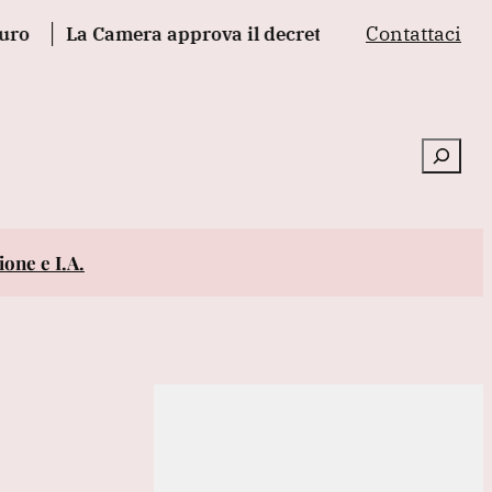
Contattaci
a Camera approva il decreto legge giustizia con 165 sì, 
Cerca
one e I.A.