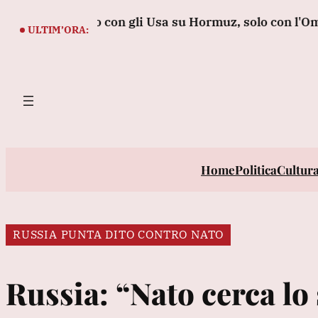
Vai
goziando con gli Usa su Hormuz, solo con l'Oman'
B
al
ULTIM’ORA:
contenuto
Home
Politica
Cultur
RUSSIA PUNTA DITO CONTRO NATO
Russia: “Nato cerca lo 