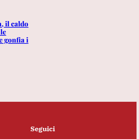
5 AGOSTO 2026
, il caldo
Garlasco, perché i consulenti
 le
di Stasi non poterono
e gonfia i
fotografare la pattumiera? Il
mistero del sopralluogo del 3
ottobre 2007
Seguici