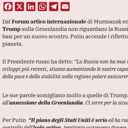
F
X
Li
W
T
E
a
n
h
el
m
Dal
Forum artico internazionale
di Murmansk eme
c
k
at
e
ai
Trump
sulla Groenlandia non riguardano la Russi
e
e
s
gr
l
basi per un nuovo scontro.
Putin accende i rifletto
b
dI
A
a
pianeta.
o
n
p
m
o
p
Il Presidente russo ha detto:
“La Russia non ha mai 
k
sviluppi più recenti, stiamo aumentando le nostre capa
della pace e della stabilità nella regione polare assicur
Le sue parole somigliano molto a quelle di Trump
all’
annessione della Groenlandia
.
Ci serve per la sic
Per Putin
“Il piano degli Stati Uniti è serio
ed ha rad
controllo dell’
isola artica
, territorio autonomo danese