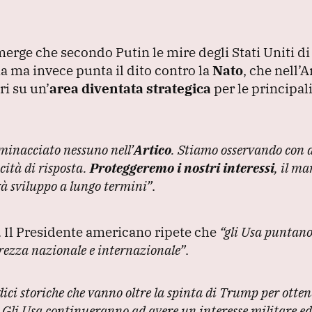
rge che secondo Putin le mire degli Stati Uniti d
a ma invece punta il dito contro la
Nato
, che nell’A
ri su un’
area diventata strategica
per le principal
minacciato nessuno nell’
Artico
.
Stiamo osservando con a
cità di risposta.
Proteggeremo i nostri interessi
, il m
erà sviluppo a lungo termini”
.
.
Il Presidente americano ripete che
“gli Usa puntan
urezza nazionale e internazionale”
.
ici storiche che vanno oltre la spinta di Trump per ottene
.
Gli Usa continueranno ad avere un interesse militare e