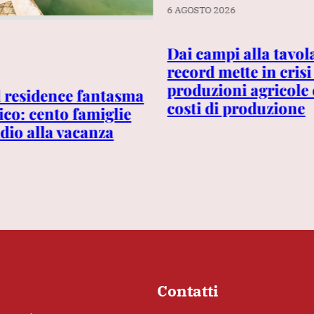
6 AGOSTO 2026
Dai campi alla tavola
record mette in crisi
produzioni agricole 
l residence fantasma
costi di produzione
ico: cento famiglie
dio alla vacanza
Contatti