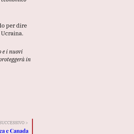
do per dire
 Ucraina.
 e i nuovi
proteggerà in
SUCCESSIVO >
ea e Canada