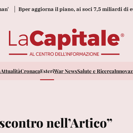
per aggiorna il piano, ai soci 7,5 miliardi di euro
L
a
Attualità
Cronaca
Esteri
War News
Salute e Ricerca
Innovazi
scontro nell’Artico”