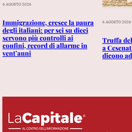
6 AGOSTO 2026
Immigrazione, cresce la paura
6 AGOSTO 2026
degli italiani: per sei su dieci
servono più controlli ai
Truffa de
confini, record di allarme in
a Cesenat
vent’anni
dicono ad