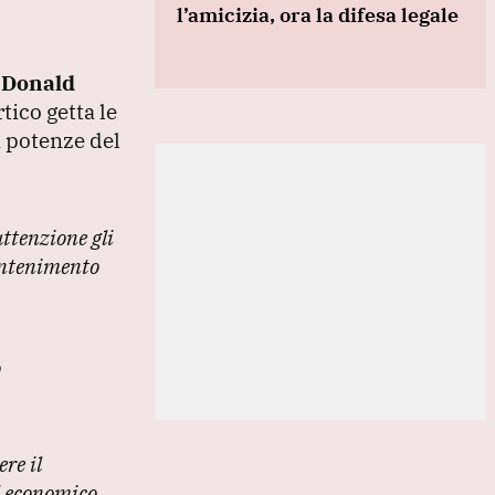
l’amicizia, ora la difesa legale
i
Donald
rtico getta le
i potenze del
ttenzione gli
antenimento
o
re il
d economico