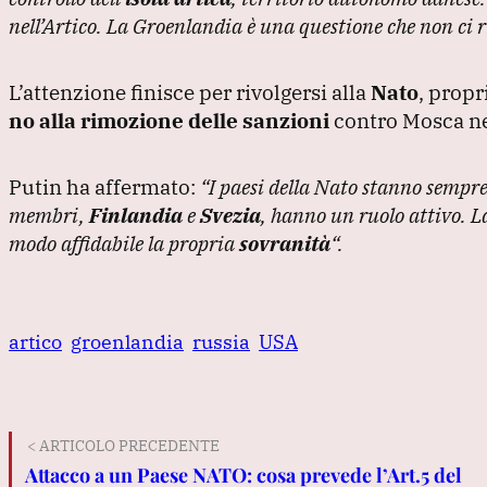
nell’Artico.
La Groenlandia è una questione che non ci r
L’attenzione finisce per rivolgersi alla
Nato
, propr
no alla rimozione delle sanzioni
contro Mosca nel
Putin ha affermato:
“I paesi della Nato stanno sempre
membri,
Finlandia
e
Svezia
, hanno un ruolo attivo.
L
modo affidabile la propria
sovranità
“.
artico
groenlandia
russia
USA
< ARTICOLO PRECEDENTE
Attacco a un Paese NATO: cosa prevede l’Art.5 del