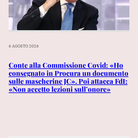
6 AGOSTO 2026
6 A
a
Conte alla Commissione Covid: «Ho
Th
consegnato in Procura un documento
Be
sulle mascherine JC». Poi attacca FdI:
it
«Non accetto lezioni sull’onore»