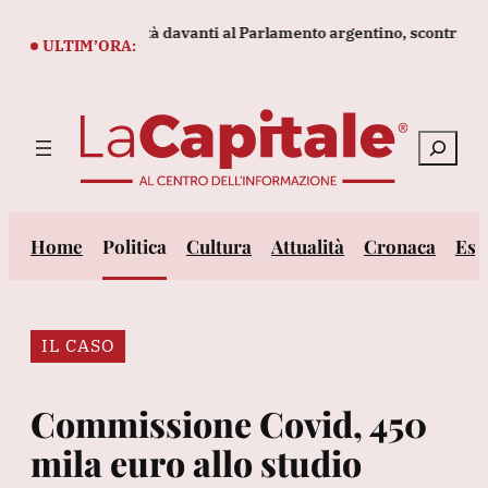
Vai
gge sulla proprietà davanti al Parlamento argentino, scontri
San
al
ULTIM’ORA:
contenuto
Cerca
Home
Politica
Cultura
Attualità
Cronaca
Est
IL CASO
Commissione Covid, 450
mila euro allo studio