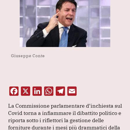
Giuseppe Conte
F
X
Li
W
T
E
a
n
h
el
m
La Commissione parlamentare d’inchiesta sul
c
k
at
e
ai
Covid torna a infiammare il dibattito politico e
e
e
s
gr
l
riporta sotto i riflettori la gestione delle
b
dI
A
a
forniture durante i mesi più drammatici della