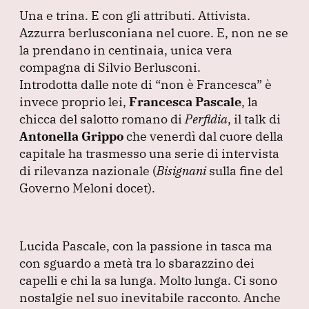
e
e
s
gr
l
Una e trina.
E con gli attributi.
Attivista.
b
dI
A
a
Azzurra berlusconiana nel cuore.
E, non ne se
o
n
p
m
la prendano in centinaia, unica vera
o
p
compagna di Silvio Berlusconi.
Introdotta dalle note di
“non è Francesca”
è
k
invece proprio lei,
Francesca Pascale
, la
chicca del salotto romano di
Perfidia
, il talk di
Antonella Grippo
che venerdì dal cuore della
capitale ha trasmesso una serie di intervista
di rilevanza nazionale
(
Bisignani
sulla fine del
Governo Meloni docet
).
Lucida Pascale, con la passione in tasca ma
con sguardo a metà tra lo sbarazzino dei
capelli e chi la sa lunga.
Molto lunga.
Ci sono
nostalgie nel suo inevitabile racconto.
Anche