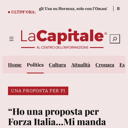
Vai
o negoziando con gli Usa su Hormuz, solo con l'Oman'
Bper aggi
al
ULTIM’ORA:
contenuto
Cerca
Home
Politica
Cultura
Attualità
Cronaca
Est
UNA PROPOSTA PER FI
“Ho una proposta per
Forza Italia…Mi manda