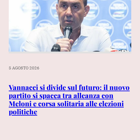
5 AGOSTO 2026
5 A
ia
Vannacci si divide sul futuro: il nuovo
Ri
partito si spacca tra alleanza con
dr
co
Meloni e corsa solitaria alle elezioni
Fo
politiche