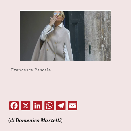
Francesca Pascale
F
X
Li
W
T
E
a
n
h
el
m
(
di
Domenico Martelli
)
c
k
at
e
ai