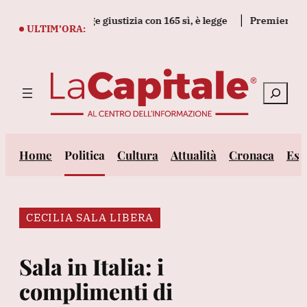
Vai
 il decreto legge giustizia con 165 sì, è legge
Premier Canada
al
ULTIM’ORA:
contenuto
Cerca
Home
Politica
Cultura
Attualità
Cronaca
Est
CECILIA SALA LIBERA
Sala in Italia: i
complimenti di