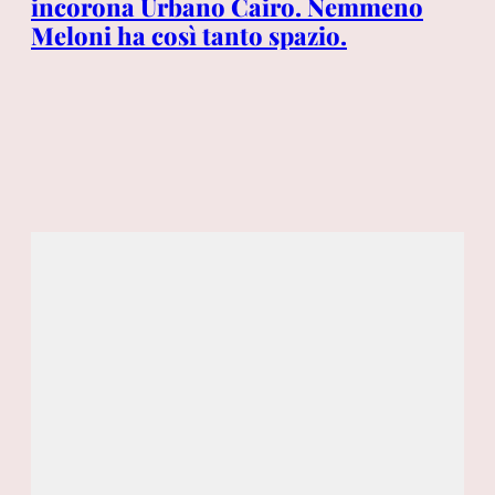
incorona Urbano Cairo. Nemmeno
ro
Meloni ha così tanto spazio.