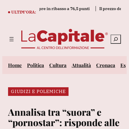
Vai
Bund tedeschi apre in ribasso a 76,5 punti
Il prezzo dell'oro sal
al
ULTIM’ORA:
contenuto
Cerca
Home
Politica
Cultura
Attualità
Cronaca
Est
GIUDIZI E POLEMICHE
Annalisa tra “suora” e
“pornostar”: risponde alle