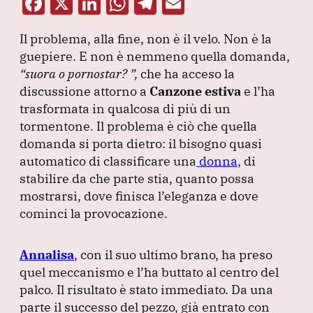
F
X
Li
W
T
E
a
n
h
el
m
Il problema, alla fine, non è il velo.
Non è la
c
k
at
e
ai
guepiere.
E non è nemmeno quella domanda,
e
e
s
gr
l
“suora o pornostar?
”
,
che ha acceso la
b
dI
A
a
discussione attorno a
Canzone estiva
e l’ha
trasformata in qualcosa di più di un
o
n
p
m
tormentone.
Il problema è ciò che quella
o
p
domanda si porta dietro: il bisogno quasi
k
automatico di classificare una
donna
, di
stabilire da che parte stia, quanto possa
mostrarsi, dove finisca l’eleganza e dove
cominci la provocazione.
Annalisa
, con il suo ultimo brano, ha preso
quel meccanismo e l’ha buttato al centro del
palco.
Il risultato è stato immediato.
Da una
parte il successo del pezzo, già entrato con