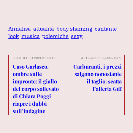
Annalisa
attualità
body shaming
cantante
look
musica
polemiche
sexy
< ARTICOLO PRECEDENTE
ARTICOLO SUCCESSIVO >
Caso Garlasco,
Carburanti, i prezzi
ombre sulle
salgono nonostante
impronte: il giallo
il taglio: scatta
del corpo sollevato
l’allerta Gdf
di Chiara Poggi
riapre i dubbi
sull’indagine