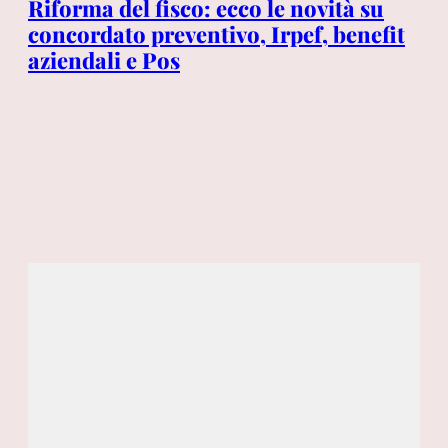
Riforma del fisco: ecco le novità su
Po
e
concordato preventivo, Irpef, benefit
cu
aziendali e Pos
du
Ti