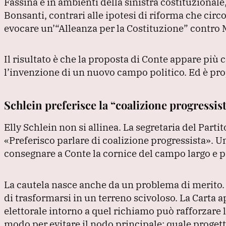
Fassina e in ambienti della sinistra costituzional
Bonsanti, contrari alle ipotesi di riforma che cir
evocare un’
“Alleanza per la Costituzione”
contro M
Il risultato è che la proposta di Conte appare pi
l’invenzione di un nuovo campo politico.
Ed è pro
Schlein preferisce la “coalizione progressis
Elly Schlein non si allinea.
La segretaria del Parti
«Preferisco parlare di coalizione progressista»
.
Un
consegnare a Conte la cornice del campo largo e pr
La cautela nasce anche da un problema di merito
di trasformarsi in un terreno scivoloso.
La Carta a
elettorale intorno a quel richiamo può rafforzar
modo per evitare il nodo principale: quale progett