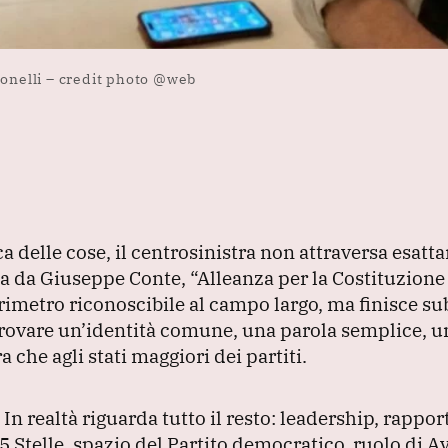
Bonelli – credit photo @web
a delle cose, il centrosinistra non attraversa esatt
a da Giuseppe Conte,
“Alleanza per la Costituzione 
rimetro riconoscibile al campo largo, ma finisce sub
 trovare un’identità comune, una parola semplice,
 che agli stati maggiori dei partiti.
.
In realtà riguarda tutto il resto: leadership, rapport
Stelle, spazio del Partito democratico, ruolo di Av