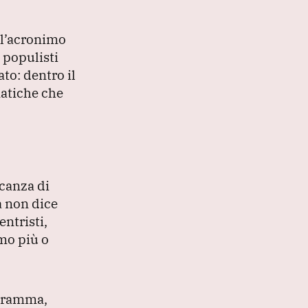
 l’acronimo
 populisti
ato: dentro il
matiche che
ncanza di
a non dice
entristi,
smo più o
ogramma,