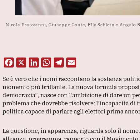
Nicola Fratoianni, Giuseppe Conte, Elly Schlein e Angelo 
F
X
Li
W
T
E
a
n
h
el
m
Se è vero che i nomi raccontano la sostanza politic
c
k
at
e
ai
momento più brillante.
La nuova formula propost
e
e
s
gr
l
democrazia”
, nasce con l’ambizione di dare un pe
b
dI
A
a
problema che dovrebbe risolvere: l’incapacità di
o
n
p
m
politica capace di parlare agli elettori prima ancora
o
p
k
La questione, in apparenza, riguarda solo il nome
alleanze, programma, rapporto con il Movimento 5 