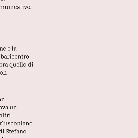
omunicativo.
ne e la
 baricentro
bra quello di
non
on
nava un
altri
erlusconiano
di Stefano