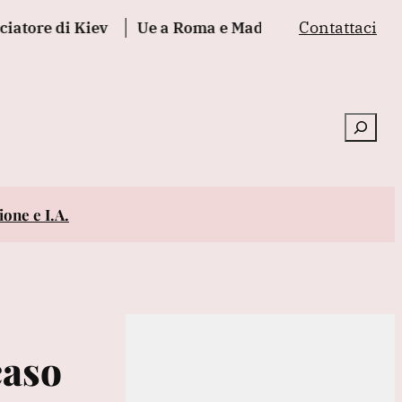
Contattaci
 di Kiev
Ue a Roma e Madrid, 'fiducia tra Stati è la 
Cerca
one e I.A.
caso