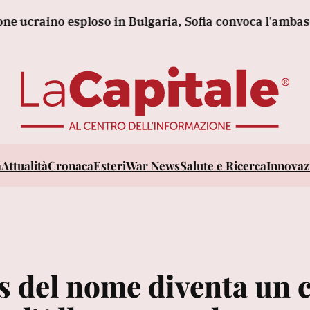
ino esploso in Bulgaria, Sofia convoca l'ambasciatore
a
Attualità
Cronaca
Esteri
War News
Salute e Ricerca
Innovazi
us del nome diventa un 