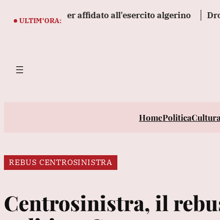
Vai
to in Niger affidato all'esercito algerino
Drone ucra
al
ULTIM’ORA:
contenuto
Home
Politica
Cultur
REBUS CENTROSINISTRA
Centrosinistra, il reb