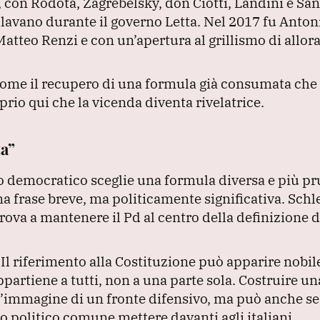
e, con Rodotà, Zagrebelsky, don Ciotti, Landini e Sa
colavano durante il governo Letta.
Nel 2017 fu Antoni
atteo Renzi e con un’apertura al grillismo di allora
ù come il recupero di una formula già consumata ch
prio qui che la vicenda diventa rivelatrice.
ta”
to democratico sceglie una formula diversa e più p
a frase breve, ma politicamente significativa.
Schle
ova a mantenere il Pd al centro della definizione d
.
Il riferimento alla Costituzione può apparire nobil
ppartiene a tutti, non a una parte sola.
Costruire un
e l’immagine di un fronte difensivo, ma può anche 
o politico comune mettere davanti agli italiani.