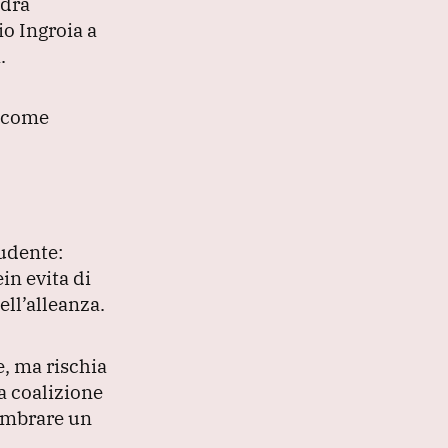
ndra
o Ingroia a
.
e come
rudente:
in evita di
ell’alleanza.
e, ma rischia
a coalizione
sembrare un