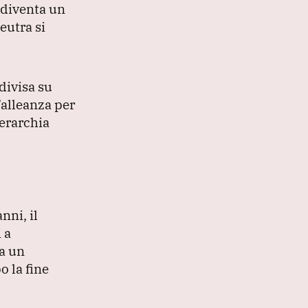
 diventa un
eutra si
divisa su
alleanza per
erarchia
nni, il
 a
a un
o la fine