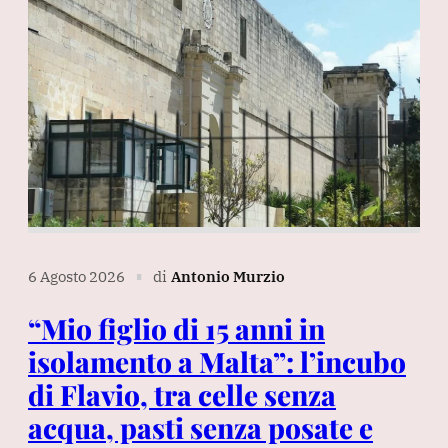
6 Agosto 2026
di
Antonio Murzio
∎
“Mio figlio di 15 anni in
isolamento a Malta”: l’incubo
di Flavio, tra celle senza
acqua, pasti senza posate e