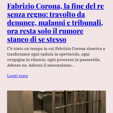
Fabrizio Corona, la fine del re
senza regno: travolto da
denunce, malanni e tribunali,
ora resta solo il rumore
stanco di se stesso
C’è stato un tempo in cui Fabrizio Corona riusciva a
trasformare ogni caduta in spettacolo, ogni
vergogna in rilancio, ogni processo in passerella.
Adesso no. Adesso il meccanismo…
Leggi tutto