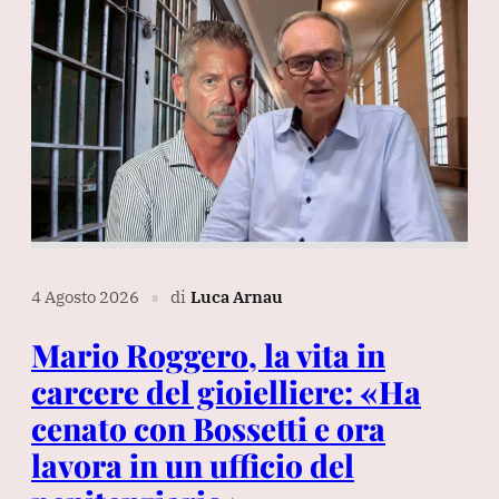
4 Agosto 2026
di
Luca Arnau
∎
Mario Roggero, la vita in
carcere del gioielliere: «Ha
cenato con Bossetti e ora
lavora in un ufficio del