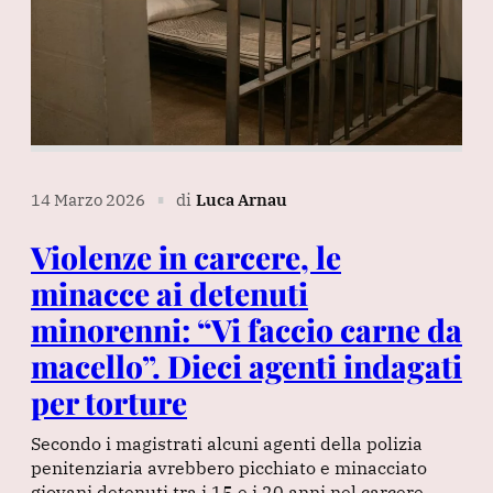
14 Marzo 2026
di
Luca Arnau
∎
Violenze in carcere, le
minacce ai detenuti
minorenni: “Vi faccio carne da
macello”. Dieci agenti indagati
per torture
Secondo i magistrati alcuni agenti della polizia
penitenziaria avrebbero picchiato e minacciato
giovani detenuti tra i 15 e i 20 anni nel carcere