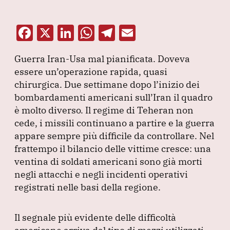
F
X
Li
W
T
E
a
n
h
el
m
Guerra Iran-Usa mal pianificata.
Doveva
c
k
at
e
ai
essere un’operazione rapida, quasi
e
e
s
gr
l
chirurgica.
Due settimane dopo l’inizio dei
b
dI
A
a
bombardamenti americani sull’Iran il quadro
è molto diverso.
o
n
Il regime di Teheran non
p
m
cede, i missili continuano a partire e la guerra
o
p
appare sempre più difficile da controllare.
Nel
k
frattempo il bilancio delle vittime cresce: una
ventina di soldati americani sono già morti
negli attacchi e negli incidenti operativi
registrati nelle basi della regione.
Il segnale più evidente delle difficoltà