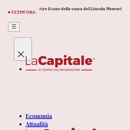
Vai
ratrice di riaprire il caso della vasca del Lincoln Memorial
Us
al
ULTIM’ORA:
contenuto
Economia
Attualità