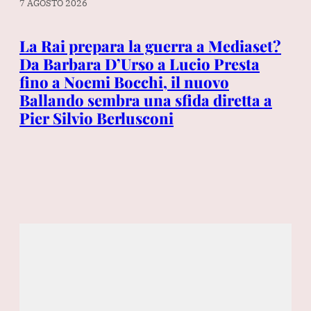
7 AGOSTO 2026
7 A
La Rai prepara la guerra a Mediaset?
Sp
«I
Da Barbara D’Urso a Lucio Presta
Lu
fino a Noemi Bocchi, il nuovo
L’
Ballando sembra una sfida diretta a
no
Pier Silvio Berlusconi