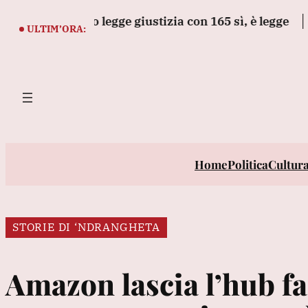
Vai
l decreto legge giustizia con 165 sì, è legge
Premie
al
ULTIM’ORA:
contenuto
Home
Politica
Cultur
STORIE DI ‘NDRANGHETA
Amazon lascia l’hub fa