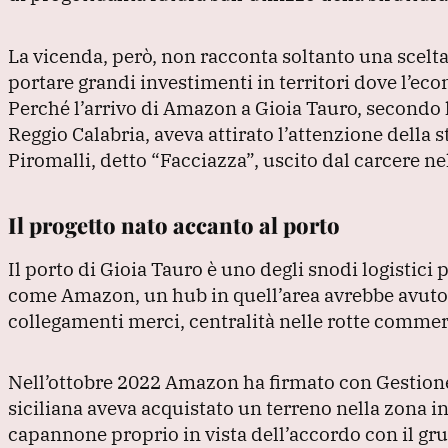
o
p
k
La vicenda, però, non racconta soltanto una scelta
portare grandi investimenti in territori dove l’eco
Perché l’arrivo di Amazon a Gioia Tauro, secondo l
Reggio Calabria, aveva attirato l’attenzione della 
Piromalli, detto
“Facciazza”
, uscito dal carcere n
Il progetto nato accanto al porto
Il porto di Gioia Tauro è uno degli snodi logistic
come Amazon, un hub in quell’area avrebbe avuto u
collegamenti merci, centralità nelle rotte commer
Nell’ottobre 2022 Amazon ha firmato con Gestione 
siciliana aveva acquistato un terreno nella zona i
capannone proprio in vista dell’accordo con il g