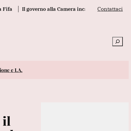
Contattaci
Il governo alla Camera incassa la fiducia sul decreto 
Cerca
one e I.A.
il