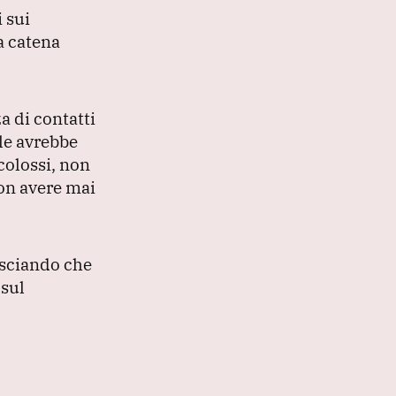
 sui
la catena
a di contatti
le avrebbe
colossi, non
on avere mai
asciando che
 sul