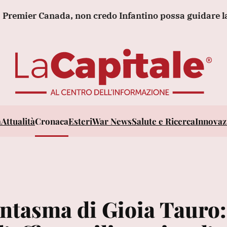
r Canada, non credo Infantino possa guidare la Fifa
a
Attualità
Cronaca
Esteri
War News
Salute e Ricerca
Innovazi
ntasma di Gioia Tauro: 