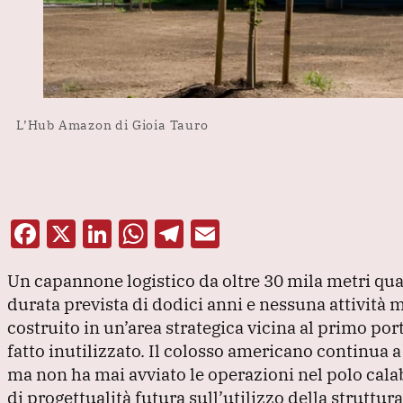
L’Hub Amazon di Gioia Tauro
F
X
Li
W
T
E
a
n
h
el
m
Un capannone logistico da oltre 30 mila metri quad
c
k
at
e
ai
durata prevista di dodici anni e nessuna attività m
e
e
s
gr
l
costruito in un’area strategica vicina al primo po
b
dI
A
a
fatto inutilizzato.
Il colosso americano continua a
o
n
p
m
ma non ha mai avviato le operazioni nel polo calab
di progettualità futura sull’utilizzo della struttura