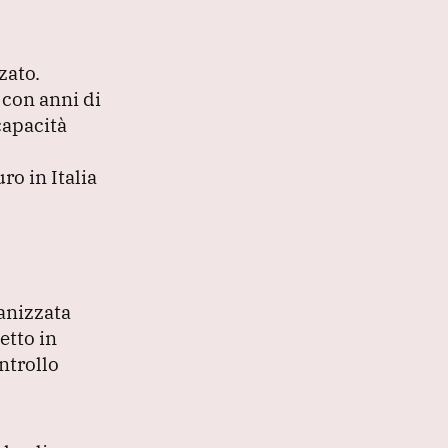
zato.
 con anni di
capacità
ro in Italia
ganizzata
etto in
ntrollo