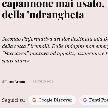
capannone mai usato, l
della ’ndrangheta
Secondo l’informativa dei Ros destinata alla Dd
della cosca Piromalli. Dalle indagini non eme
“Facciazza” puntava ad appalti, assunzioni e t
spaventare».
di
Luca Arnau
6 LUGLIO 2026
Seguici su
Google
Discover
Fonti Pre