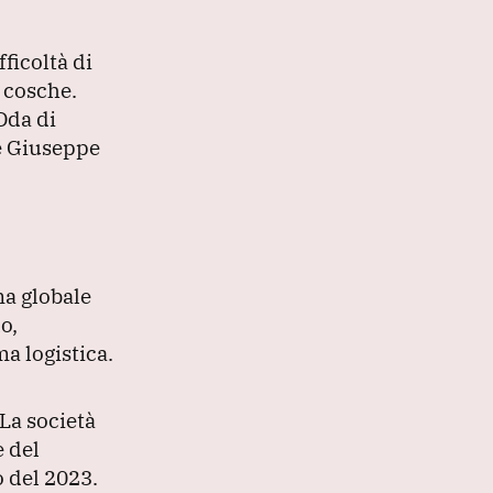
ficoltà di
e cosche.
Dda di
ne Giuseppe
ma globale
o,
a logistica.
La società
e del
io del 2023.