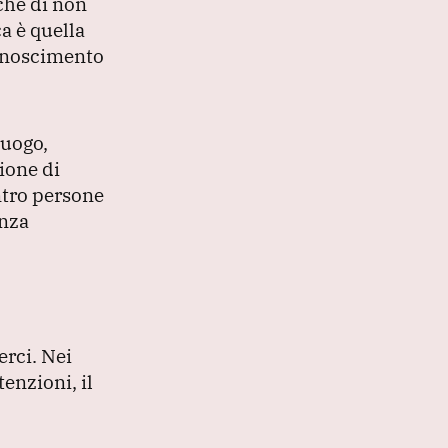
che di non
ca è quella
conoscimento
luogo,
ione di
entro persone
enza
erci.
Nei
tenzioni, il