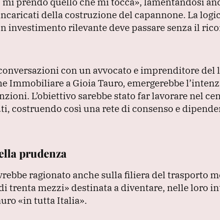
o mi prendo quello che mi tocca»
, lamentandosi an
i incaricati della costruzione del capannone.
La logi
sun investimento rilevante deve passare senza il ri
 conversazioni con un avvocato e imprenditore del 
ne Immobiliare a Gioia Tauro, emergerebbe l’intenz
unzioni.
L’obiettivo sarebbe stato far lavorare nel c
enuti, costruendo così una rete di consenso e dipend
della prudenza
vrebbe ragionato anche sulla filiera del trasporto m
di trenta mezzi»
destinata a diventare, nelle loro in
Tauro
«in tutta Italia»
.