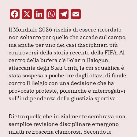
F
X
Li
W
T
E
a
n
h
el
m
Il Mondiale 2026 rischia di essere ricordato
c
k
at
e
ai
non soltanto per quello che accade sul campo,
e
e
s
gr
l
ma anche per uno dei casi disciplinari più
b
dI
A
a
controversi della storia recente della FIFA.
Al
centro della bufera c’è Folarin Balogun,
o
n
p
m
attaccante degli Stati Uniti, la cui squalifica è
o
p
stata sospesa a poche ore dagli ottavi di finale
k
contro il Belgio con una decisione che ha
provocato proteste, polemiche e interrogativi
sull’indipendenza della giustizia sportiva.
Dietro quella che inizialmente sembrava una
semplice revisione disciplinare emergono
infatti retroscena clamorosi.
Secondo le