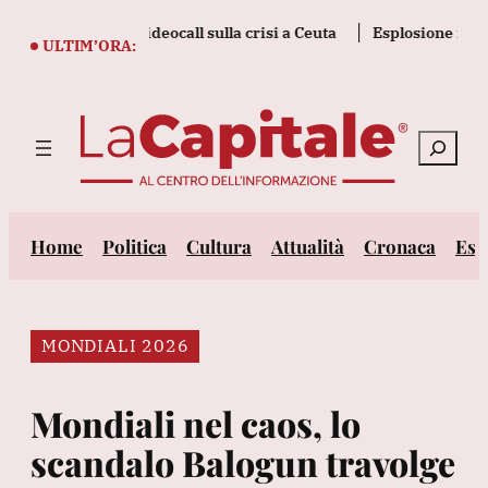
Vai
 riunione in videocall sulla crisi a Ceuta
Esplosione in un mi
al
ULTIM’ORA:
contenuto
Cerca
Home
Politica
Cultura
Attualità
Cronaca
Est
MONDIALI 2026
Mondiali nel caos, lo
scandalo Balogun travolge