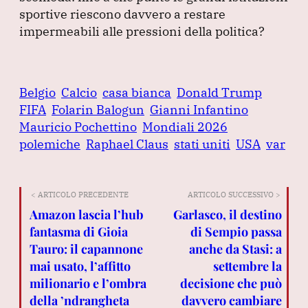
sportive riescono davvero a restare
impermeabili alle pressioni della politica?
Belgio
Calcio
casa bianca
Donald Trump
FIFA
Folarin Balogun
Gianni Infantino
Mauricio Pochettino
Mondiali 2026
polemiche
Raphael Claus
stati uniti
USA
var
< ARTICOLO PRECEDENTE
ARTICOLO SUCCESSIVO >
Amazon lascia l’hub
Garlasco, il destino
fantasma di Gioia
di Sempio passa
Tauro: il capannone
anche da Stasi: a
mai usato, l’affitto
settembre la
milionario e l’ombra
decisione che può
della ’ndrangheta
davvero cambiare