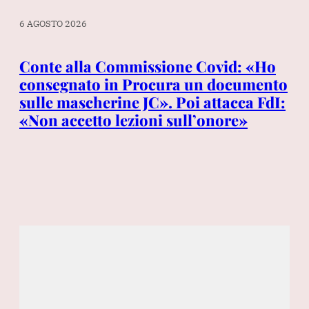
6 AGOSTO 2026
6 A
a
Conte alla Commissione Covid: «Ho
Th
consegnato in Procura un documento
Be
sulle mascherine JC». Poi attacca FdI:
it
«Non accetto lezioni sull’onore»