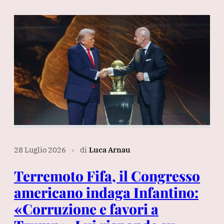
28 Luglio 2026
di
Luca Arnau
∎
Terremoto Fifa, il Congresso
americano indaga Infantino:
«Corruzione e favori a