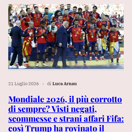
21 Luglio 2026
di
Luca Arnau
∎
Mondiale 2026, il più corrotto
di sempre? Visti negati,
scommesse e strani affari Fifa:
così Trump ha rovinato il