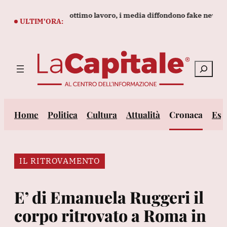
Vai
h sta facendo un ottimo lavoro, i media diffondono fake news'
al
ULTIM’ORA:
contenuto
Cerca
Home
Politica
Cultura
Attualità
Cronaca
Est
IL RITROVAMENTO
E’ di Emanuela Ruggeri il
corpo ritrovato a Roma in