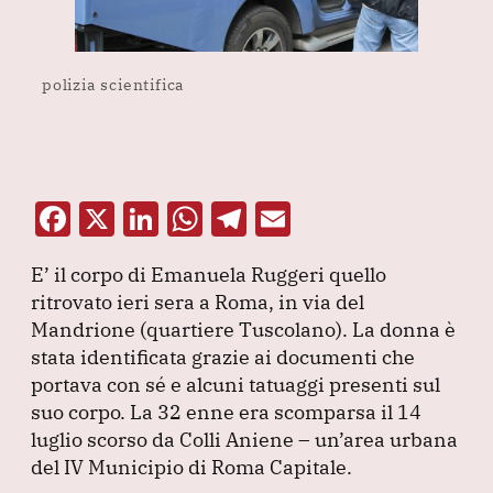
polizia scientifica
F
X
Li
W
T
E
a
n
h
el
m
E’ il corpo di Emanuela Ruggeri quello
c
k
at
e
ai
ritrovato ieri sera a Roma, in via del
e
e
s
gr
l
Mandrione
(quartiere Tuscolano
).
La donna è
b
dI
A
a
stata identificata grazie ai documenti che
portava con sé e alcuni tatuaggi presenti sul
o
n
p
m
suo corpo.
La 32 enne era scomparsa il 14
o
p
luglio scorso da Colli Aniene – un’area urbana
k
del IV Municipio di Roma Capitale.