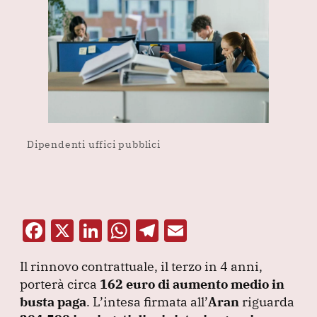
Dipendenti uffici pubblici
F
X
Li
W
T
E
a
n
h
el
m
Il rinnovo contrattuale, il terzo in 4 anni,
c
k
at
e
ai
porterà circa
162 euro di aumento medio in
e
e
s
gr
l
busta paga
.
L’intesa firmata all’
Aran
riguarda