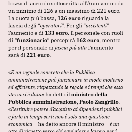
bozza di accordo sottoscritta all’Aran vanno da
un minimo di 126 a un massimo di 221 euro.
La quota più bassa,
126 euro
riguarda la
fascia degli
“
operatori
”
.
Per gli
“
assistenti
”
l’aumento è di
133 euro
.
Il personale con ruoli
di
“
funzionario
”
percepirà
162 euro
, mentre
per il personale di
fascia più alta
l’aumento
sarà di
221 euro
.
«
È un segnale concreto che la Pubblica
amministrazione può funzionare in modo moderno
ed efficiente, rispettando le regole e i tempi che essa
stessa si è data
»
ha detto il
ministro della
Pubblica amministrazione, Paolo Zangrillo
.
«
Restituire potere d’acquisto ai dipendenti pubblici
e farlo in tempi certi non è solo una questione
economica
– ha detto ancora il ministro –
è un
atto di rispetto verso chi ogni giorno lavora per i