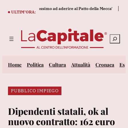
Vai
ebbe essere il prossimo ad aderire al Patto della Mecca'
Tennis
al
ULTIM’ORA:
contenuto
Cerca
Home
Politica
Cultura
Attualità
Cronaca
Est
PUBBLICO IMPIEGO
Dipendenti statali, ok al
nuovo contratto: 162 euro