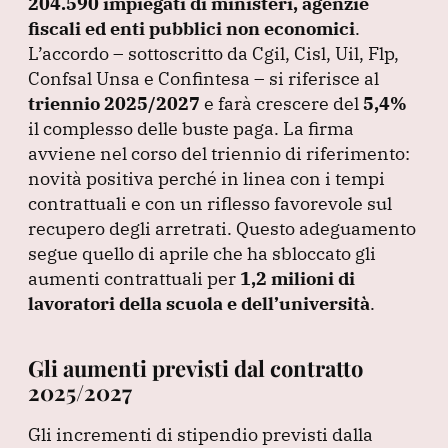
b
dI
A
a
204.590 impiegati di ministeri, agenzie
fiscali ed enti pubblici non economici
o
n
p
m
.
L’accordo – sottoscritto da Cgil, Cisl, Uil, Flp,
o
p
Confsal Unsa e Confintesa – si riferisce al
k
triennio 2025/2027
e farà crescere del
5,4%
il complesso delle buste paga.
La firma
avviene nel corso del triennio di riferimento:
novità positiva perché in linea con i tempi
contrattuali e con un riflesso favorevole sul
recupero degli arretrati.
Questo adeguamento
segue quello di aprile che ha sbloccato gli
aumenti contrattuali per
1,2 milioni di
lavoratori della scuola e dell’università
.
Gli aumenti previsti dal contratto
2025/2027
Gli incrementi di stipendio previsti dalla