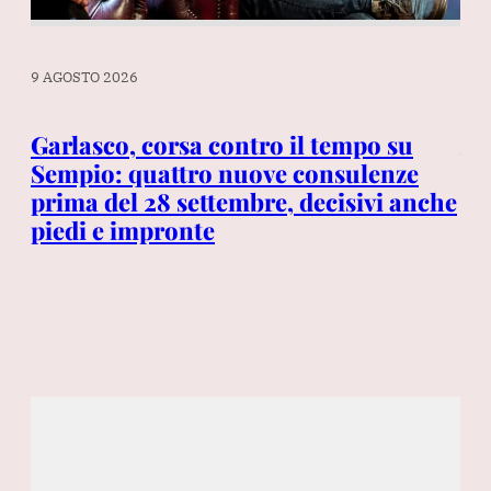
9 A
9 AGOSTO 2026
L’i
im
o,
Garlasco, corsa contro il tempo su
vo
i
Sempio: quattro nuove consulenze
tr
prima del 28 settembre, decisivi anche
dis
piedi e impronte