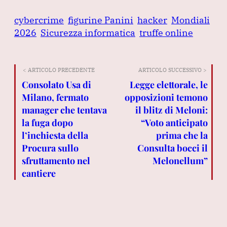
cybercrime
figurine Panini
hacker
Mondiali
2026
Sicurezza informatica
truffe online
< ARTICOLO PRECEDENTE
ARTICOLO SUCCESSIVO >
Consolato Usa di
Legge elettorale, le
Milano, fermato
opposizioni temono
manager che tentava
il blitz di Meloni:
la fuga dopo
“Voto anticipato
l’inchiesta della
prima che la
Procura sullo
Consulta bocci il
sfruttamento nel
Melonellum”
cantiere