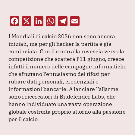
F
X
Li
W
T
E
a
n
h
el
m
I Mondiali di calcio 2026 non sono ancora
c
k
at
e
ai
iniziati, ma per gli hacker la partita è già
e
e
s
gr
l
cominciata.
Con il conto alla rovescia verso la
b
dI
A
a
competizione che scatterà l’11 giugno, cresce
infatti il numero delle campagne informatiche
o
n
p
m
che sfruttano l’entusiasmo dei tifosi per
o
p
rubare dati personali, credenziali e
k
informazioni bancarie.
A lanciare l’allarme
sono i ricercatori di Bitdefender Labs, che
hanno individuato una vasta operazione
globale costruita proprio attorno alla passione
per il calcio.