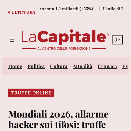
Vai
 di Mps sopra le attese a 1,1 miliardi (+25%)
L'utile di Unipol 
al
ULTIM’ORA:
contenuto
Cerca
Home
Politica
Cultura
Attualità
Cronaca
Est
TRUFFE ONLINE
Mondiali 2026, allarme
hacker sui tifosi: truffe