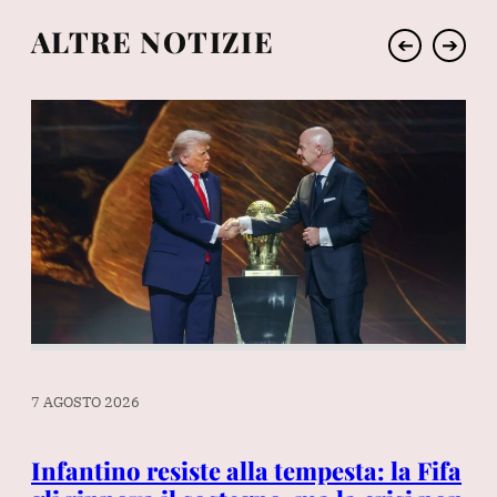
ALTRE NOTIZIE
➔
➔
7 AGOSTO 2026
7 A
Infantino resiste alla tempesta: la Fifa
Tr