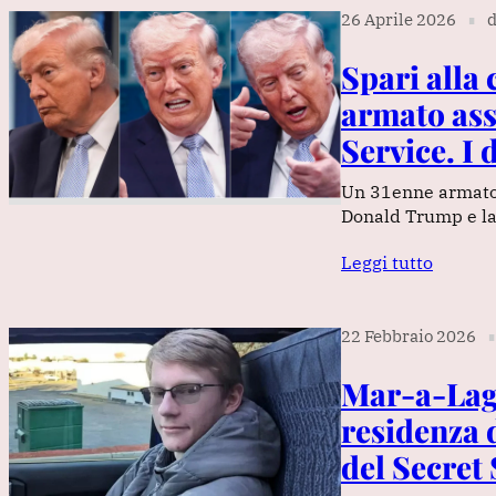
26 Aprile 2026
d
∎
Spari alla
armato assa
Service. I 
Un 31enne armato d
Donald Trump e la 
Leggi tutto
22 Febbraio 2026
∎
Mar-a-Lago
residenza 
del Secret 