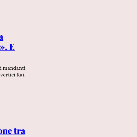
a
». E
li mandanti.
vertici Rai:
one tra