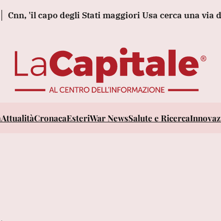
 capo degli Stati maggiori Usa cerca una via d'uscita da
a
Attualità
Cronaca
Esteri
War News
Salute e Ricerca
Innovazi