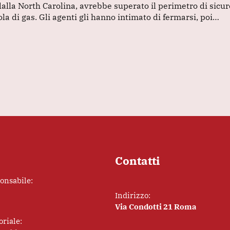
 dalla North Carolina, avrebbe superato il perimetro di sicu
la di gas. Gli agenti gli hanno intimato di fermarsi, poi…
Contatti
ponsabile:
Indirizzo:
Via Condotti 21 Roma
oriale: