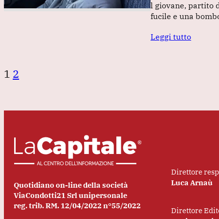
l giovane, partito
fucile e una bombo
Leggi tutto
1
2
Direttore res
Luca Arnaù
Quotidiano on-line della società
ViaCondotti21 Srl unipersonale
reg. trib. RM. 12/04/2022 n°55/2022
Direttore Edit