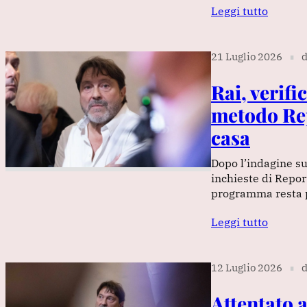
Leggi tutto
21 Luglio 2026
d
∎
Rai, verifi
metodo Rep
casa
Dopo l’indagine sul
inchieste di Repor
programma resta 
Leggi tutto
12 Luglio 2026
d
∎
Attentato a