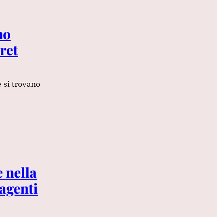
mo
cret
e si trovano
 nella
agenti