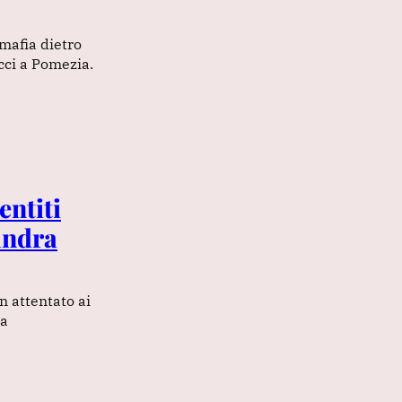
 mafia dietro
cci a Pomezia.
entiti
andra
n attentato ai
ra