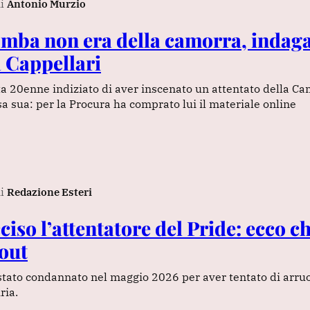
i
Antonio Murzio
omba non era della camorra, indaga
a Cappellari
ta 20enne indiziato di aver inscenato un attentato della C
 sua: per la Procura ha comprato lui il materiale online
i
Redazione Esteri
ciso l’attentatore del Pride: ecco ch
out
 stato condannato nel maggio 2026 per aver tentato di arruol
ria.