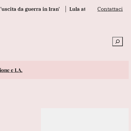
Contattaci
 guerra in Iran'
Lula attacca Rubio, 'odia il Brasile
Cerca
one e I.A.