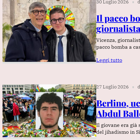
30 Luglio 2026
d
∎
Il pacco b
giornalist
Vicenza, giornalis
pacco bomba a casa
Leggi tutto
27 Luglio 2026
d
∎
Berlino, uc
Abdul Ball
Il giovane era già
del jihadismo in Si