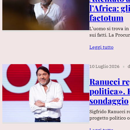
l’Africa: g
factotum
L’uomo si trova i
sui fatti. La Procu
Leggi tutto
10 Luglio 2026
d
∎
Ranucci re
politica». 
sondaggio
Sigfrido Ranucci r
progetto politico 