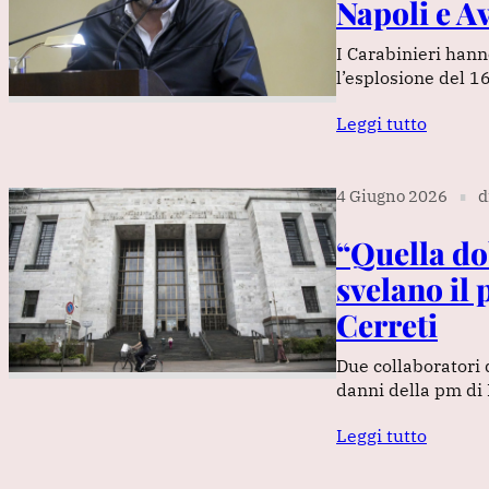
Napoli e A
I Carabinieri hann
l’esplosione del 1
Leggi tutto
4 Giugno 2026
d
∎
“Quella dob
svelano il
Cerreti
Due collaboratori 
danni della pm di 
Leggi tutto