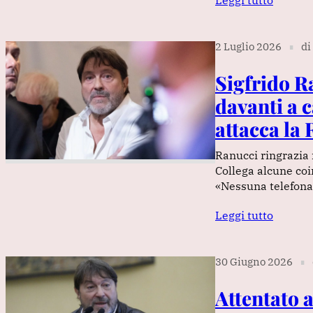
Leggi tutto
2 Luglio 2026
di
∎
Sigfrido R
davanti a c
attacca la
Ranucci ringrazia 
Collega alcune coi
«Nessuna telefona
Leggi tutto
30 Giugno 2026
∎
Attentato a