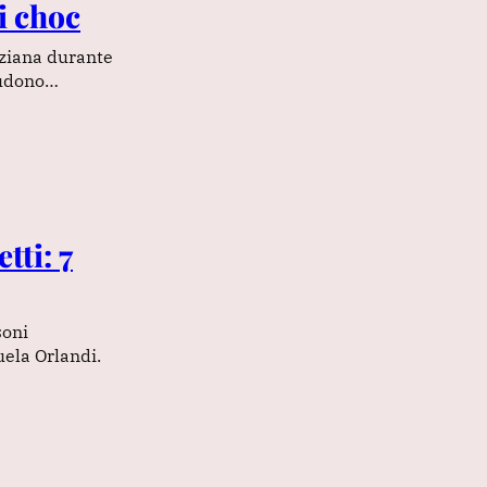
i choc
nziana durante
cludono…
tti: 7
soni
ela Orlandi.