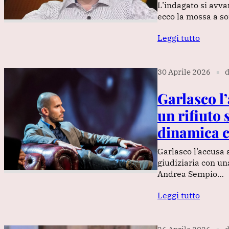
L’indagato si avva
ecco la mossa a sor
Leggi tutto
30 Aprile 2026
d
∎
Garlasco l
un rifiuto 
dinamica c
Garlasco l’accusa a
giudiziaria con un
Andrea Sempio…
Leggi tutto