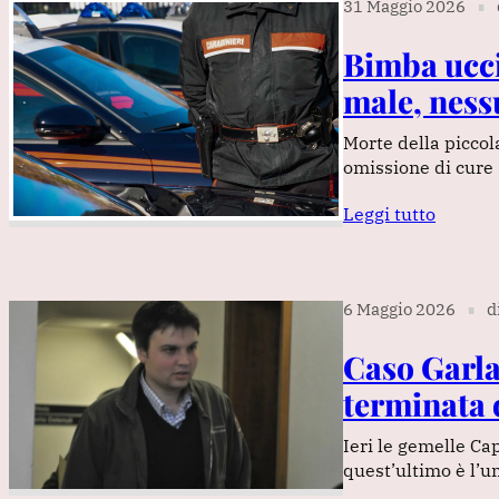
31 Maggio 2026
∎
Bimba ucci
male, ness
Morte della piccol
omissione di cure
Leggi tutto
6 Maggio 2026
d
∎
Caso Garla
terminata 
Ieri le gemelle Ca
quest’ultimo è l’u