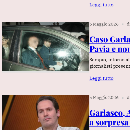
Leggi tutto
6 Maggio 2026
d
∎
Caso Garla
Pavia e no
Sempio, intorno all
giornalisti present
Leggi tutto
5 Maggio 2026
d
∎
Garlasco, 
a sorpresa 