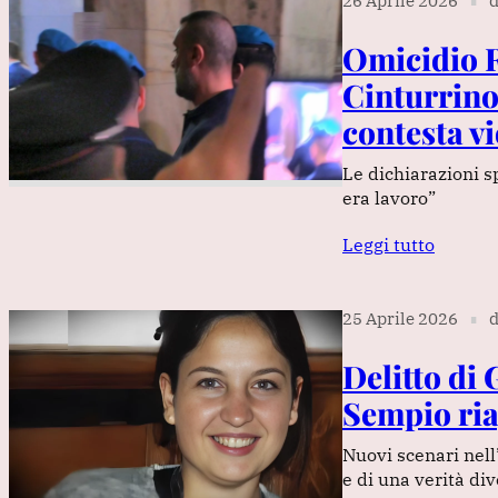
26 Aprile 2026
d
∎
Omicidio R
Cinturrino
contesta vi
Le dichiarazioni s
era lavoro”
Leggi tutto
25 Aprile 2026
d
∎
Delitto di 
Sempio riap
Nuovi scenari nell
e di una verità di