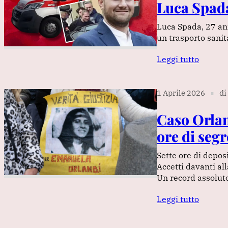
Luca Spada
Luca Spada, 27 ann
un trasporto sanit
Leggi tutto
1 Aprile 2026
di
∎
Caso Orlan
ore di seg
Sette ore di depos
Accetti davanti a
Un record assolut
Leggi tutto