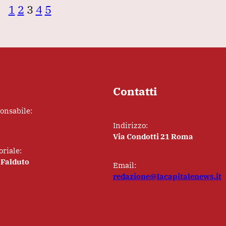
1
2
3
4
5
Contatti
ponsabile:
Indirizzo:
Via Condotti 21 Roma
oriale:
 Falduto
Email:
redazione@lacapitalenews.it