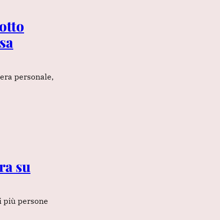
otto
usa
 era personale,
bra su
di più persone