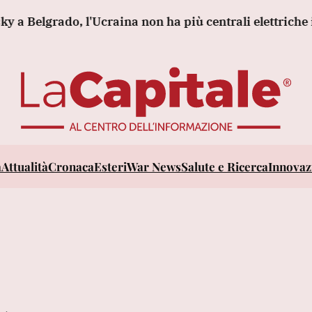
lgrado, l'Ucraina non ha più centrali elettriche intatte
a
Attualità
Cronaca
Esteri
War News
Salute e Ricerca
Innovazi