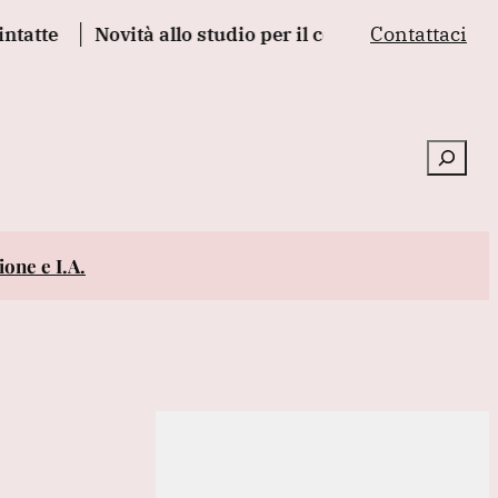
Contattaci
Novità allo studio per il codice strada, da bici a mu
Cerca
one e I.A.