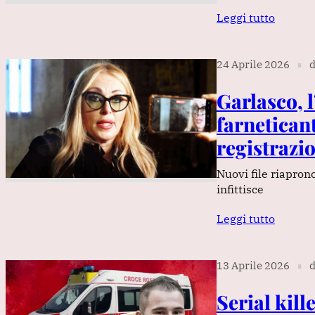
Leggi tutto
24 Aprile 2026
d
∎
Garlasco, 
farneticant
registrazi
Nuovi file riaprono
infittisce
Leggi tutto
13 Aprile 2026
d
∎
Serial kil