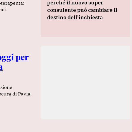
perché il nuovo super
coterapeuta:
consulente può cambiare il
ati
destino dell’inchiesta
oggi per
a
nzione
ocura di Pavia,