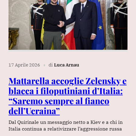
17 Aprile 2026
di
Luca Arnau
∎
Mattarella accoglie Zelensky e
blacca i filoputiniani d’Italia:
“Saremo sempre al fianco
dell’Ucraina”
Dal Quirinale un messaggio netto a Kiev e a chi in
Italia continua a relativizzare l’aggressione russa