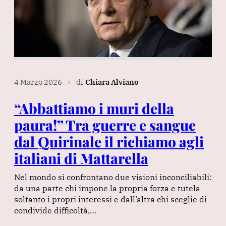
4 Marzo 2026
di
Chiara Alviano
∎
“Abbattiamo i muri della
paura!” Tra guerre e sangue
dal Quirinale il richiamo agli
italiani di Mattarella
Nel mondo si confrontano due visioni inconciliabili:
da una parte chi impone la propria forza e tutela
soltanto i propri interessi e dall’altra chi sceglie di
condivide difficoltà,…