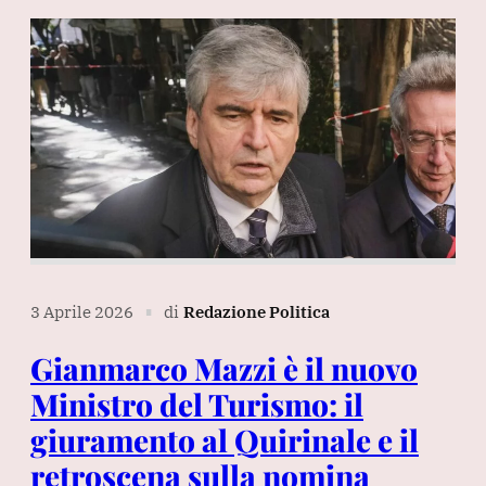
3 Aprile 2026
di
Redazione Politica
∎
Gianmarco Mazzi è il nuovo
Ministro del Turismo: il
giuramento al Quirinale e il
retroscena sulla nomina