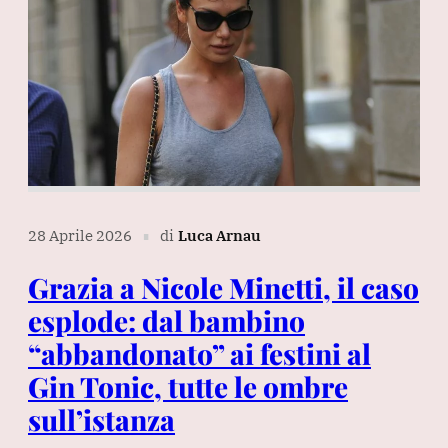
28 Aprile 2026
di
Luca Arnau
∎
Grazia a Nicole Minetti, il caso
esplode: dal bambino
“abbandonato” ai festini al
Gin Tonic, tutte le ombre
sull’istanza