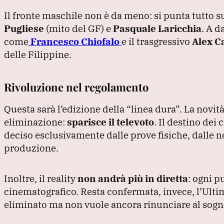
Il fronte maschile non è da meno: si punta tutto su
Pugliese
(mito del GF
) e
Pasquale Laricchia
.
A d
come
Francesco Chiofalo
e il trasgressivo
Alex C
delle Filippine.
Rivoluzione nel regolamento
Questa sarà l’edizione della
“linea dura”
.
La novit
eliminazione:
sparisce il televoto
.
Il destino dei 
deciso esclusivamente dalle prove fisiche, dalle no
produzione.
Inoltre, il reality
non andrà più in diretta
: ogni p
cinematografico.
Resta confermata, invece, l’Ultim
eliminato ma non vuole ancora rinunciare al sogno 