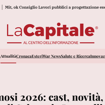
ok Consiglio Lavori pubblici a progettazione esecutiva 
a
Attualità
Cronaca
Esteri
War News
Salute e Ricerca
Innovazi
mosi 2026: cast, novità,