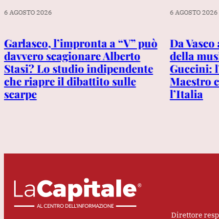
6 AGOSTO 2026
6 AGOSTO 2026
Garlasco, l’impronta a “V” può
Da Vasco 
davvero scagionare Alberto
della mus
Stasi? Lo studio indipendente
Guccini: l
che riapre il dibattito sulle
Maestro c
scarpe
l’Italia
Direttore res