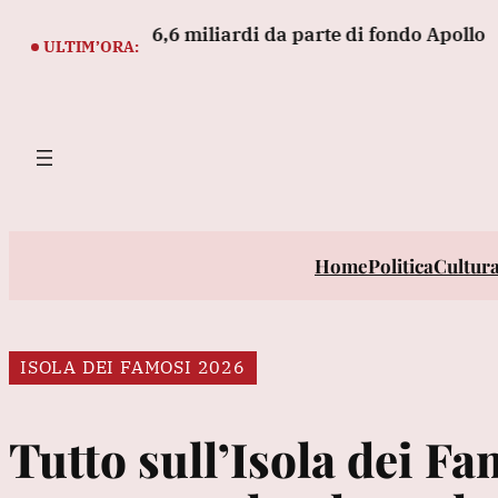
Vai
one per 6,6 miliardi da parte di fondo Apollo
Mit, 
al
ULTIM’ORA:
contenuto
Home
Politica
Cultur
ISOLA DEI FAMOSI 2026
Tutto sull’Isola dei Fa