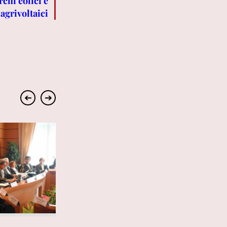
chi eolici e
agrivoltaici
➔
➔