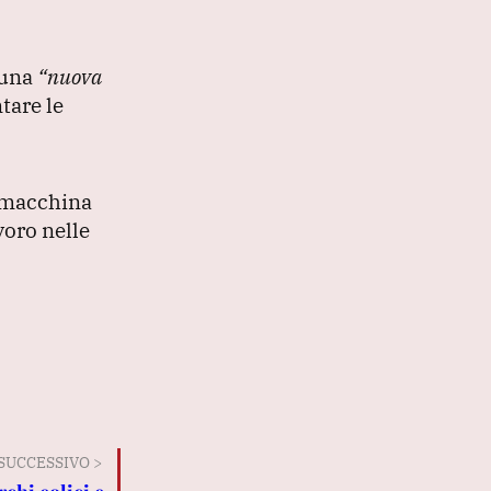
 una
“nuova
tare le
a macchina
voro nelle
SUCCESSIVO >