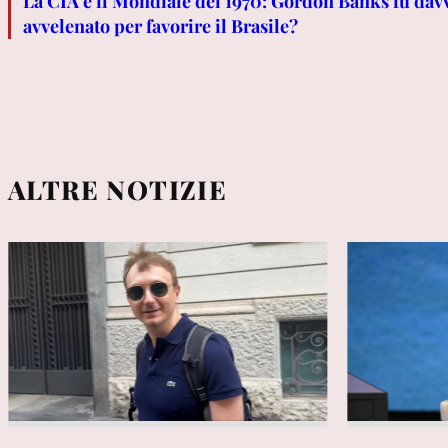
La CIA e il Mondiale del 1970: Gordon Banks fu dav
avvelenato per favorire il Brasile?
ALTRE NOTIZIE