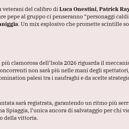
 veterani del calibro di
Luca Onestini
,
Patrick Ra
are pepe al gruppo ci penseranno
“personaggi caldi
aniggia
.
Un mix esplosivo che promette scintille sot
à più clamorosa dell’Isola 2026 riguarda il meccan
concorrenti non sarà più nelle mani degli spettatori
mination palesi tra i naufraghi e da scelte strategi
untata sarà registrata, garantendo un ritmo più serr
a Spiaggia, l’unica ancora di salvataggio per chi v
della vittoria.