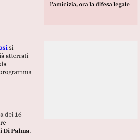
l’amicizia, ora la difesa legale
osi
si
à atterrati
ola
il programma
ta dei 16
are
i Di Palma
.