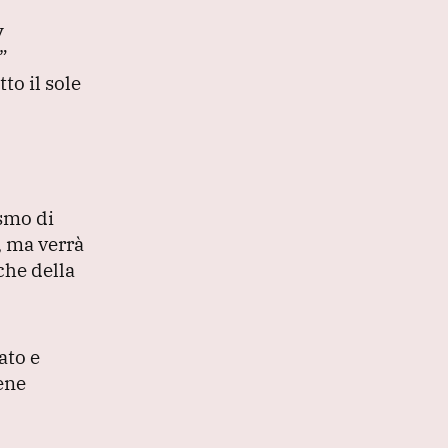
y
”
to il sole
ismo di
, ma verrà
che della
ato e
iene