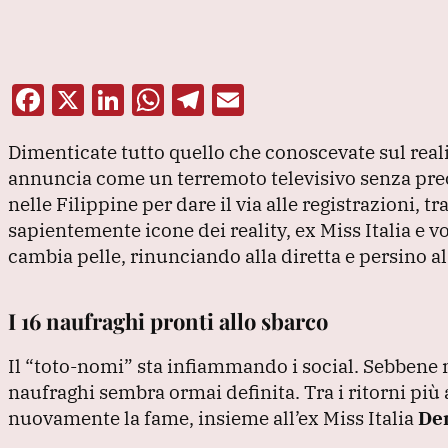
F
X
Li
W
T
E
a
n
h
el
m
Dimenticate tutto quello che conoscevate sul rea
c
k
at
e
ai
annuncia come un terremoto televisivo senza pre
e
e
s
gr
l
nelle Filippine per dare il via alle registrazioni,
b
dI
A
a
sapientemente icone dei reality, ex Miss Italia e v
o
n
p
m
cambia pelle, rinunciando alla diretta e persino al
o
p
k
I 16 naufraghi pronti allo sbarco
Il
“toto-nomi”
sta infiammando i social.
Sebbene m
naufraghi sembra ormai definita.
Tra i ritorni più
nuovamente la fame, insieme all’ex Miss Italia
De