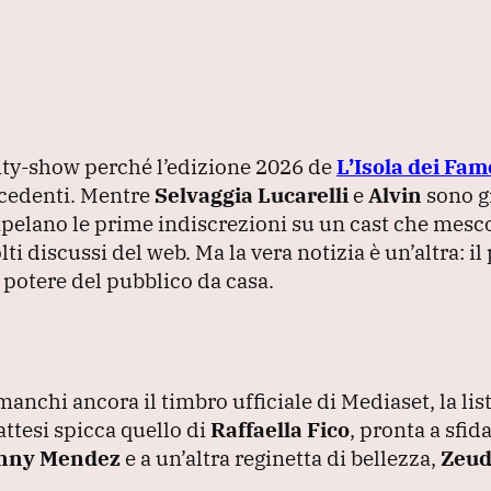
lity-show perché l’edizione 2026 de
L’Isola dei Fam
cedenti.
Mentre
Selvaggia Lucarelli
e
Alvin
sono gi
 trapelano le prime indiscrezioni su un cast che mesc
olti discussi del web.
Ma la vera notizia è un’altra: 
 potere del pubblico da casa.
anchi ancora il timbro ufficiale di Mediaset, la lis
 attesi spicca quello di
Raffaella Fico
, pronta a sfid
nny Mendez
e a un’altra reginetta di bellezza,
Zeud