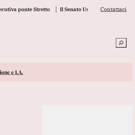
Contattaci
ponte Stretto
Il Senato Usa dichiara Fauci colpevole
Cerca
one e I.A.