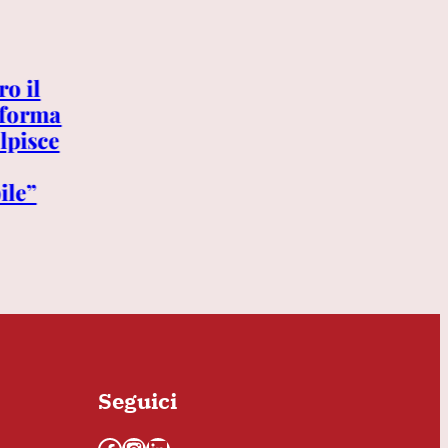
6 AGOSTO 2026
ro il
Lamine Yamal, colazione da
iforma
incubo al Four Seasons: uova e
olpisce
toast rimandati indietro,
camerieri esasperati e
ile”
fidanzata in imbarazzo
Seguici