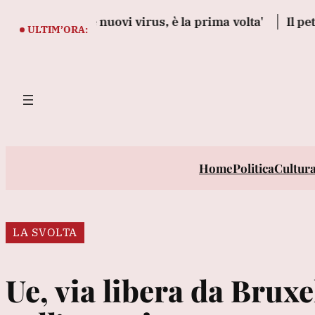
Vai
er creare nuovi virus, è la prima volta'
Il petrolio c
al
ULTIM’ORA:
contenuto
Home
Politica
Cultur
LA SVOLTA
Ue, via libera da Bruxel