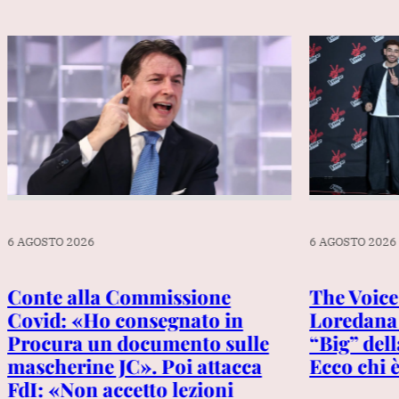
6 AGOSTO 2026
6 AGOSTO 2026
Conte alla Commissione
The Voice
Covid: «Ho consegnato in
Loredana 
Procura un documento sulle
“Big” dell
mascherine JC». Poi attacca
Ecco chi 
FdI: «Non accetto lezioni