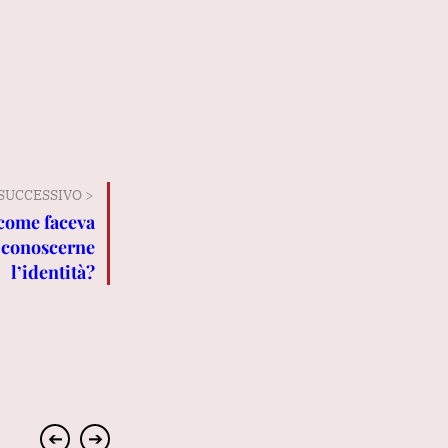
SUCCESSIVO >
 come faceva
a conoscerne
l’identità?
➔
➔