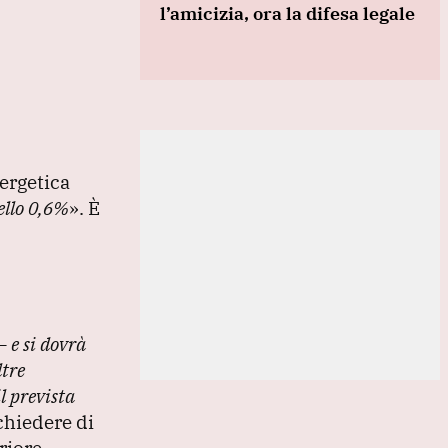
l’amicizia, ora la difesa legale
nergetica
ello 0,6%
»
.
È
 –
e si dovrà
tre
l prevista
chiedere di
riore