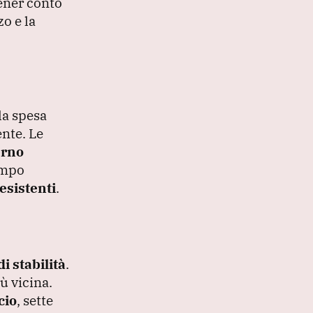
ener conto
o e la
la spesa
ente.
Le
rno
ampo
esistenti
.
di stabilità
.
ù vicina.
cio
, sette