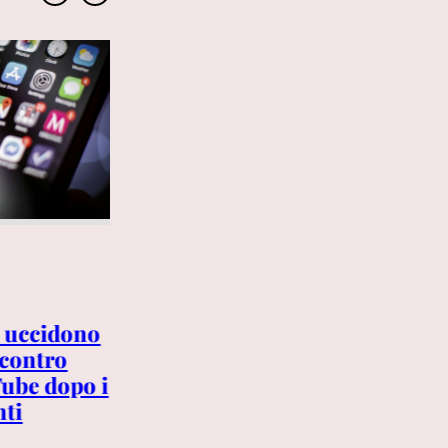
6 AGOSTO 2026
Trump crolla nei sondaggi:
e uccidono
approvazione al 35%, i
 contro
democratici superano i
ube dopo i
repubblicani perfino
nti
sull’economia