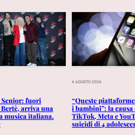
6 AGOSTO 2026
 Senior: fuori
“Queste piattaform
Bertè, arriva una
i bambini”: la causa
a musica italiana.
TikTok, Meta e YouT
è
suicidi di 4 adolesce