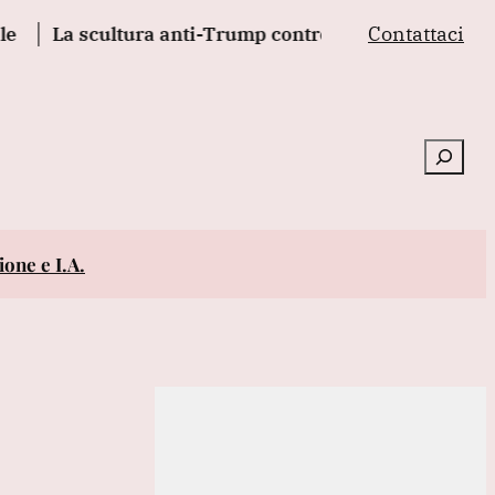
Contattaci
 scultura anti-Trump contro la guerra in Iran in tour n
Cerca
one e I.A.