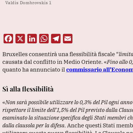
Valdis Dombrovskis 1
F
X
Li
W
T
E
a
n
h
el
m
Bruxelles consentirà una flessibilità fiscale
“
limit
c
k
at
e
ai
causata dal conflitto in Medio Oriente.
«
Fino allo 0
e
e
s
gr
l
quanto ha annunciato il
commissario all’Econom
b
dI
A
a
o
n
p
m
Sì alla flessibilità
o
p
«
Non sarà possibile utilizzare lo 0,3% del Pil ogni anno
k
rispettare il limite dell’1,5% del Pil previsto dalla Cla
esaminato la situazione specifica degli Stati membri che 
dalla clausola per la difesa
.
Anche questi Stati membr
utilizzare questa nuova flessibilità.
La Clausola no