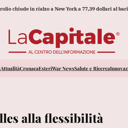
hiude in rialzo a New York a 77,39 dollari al barile
La
a
Attualità
Cronaca
Esteri
War News
Salute e Ricerca
Innovazi
les alla flessibilità