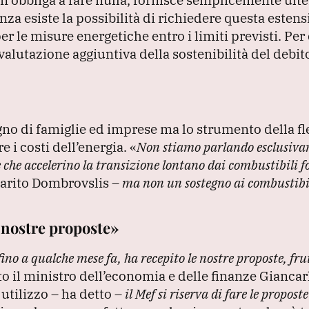
za esiste la possibilità di richiedere questa estens
per le misure energetiche entro i limiti previsti.
Per 
alutazione aggiuntiva della sostenibilità del debit
no di famiglie ed imprese ma lo strumento della fle
e i costi dell’energia.
«
Non stiamo parlando esclusiva
che accelerino la transizione lontano dai combustibili fo
arito Dombrovslis –
ma non un sostegno ai combustibili
 nostre proposte»
no a qualche mese fa, ha recepito le nostre proposte, fru
o il ministro dell’economia e delle finanze Giancarl
utilizzo – ha detto –
il Mef si riserva di fare le propost