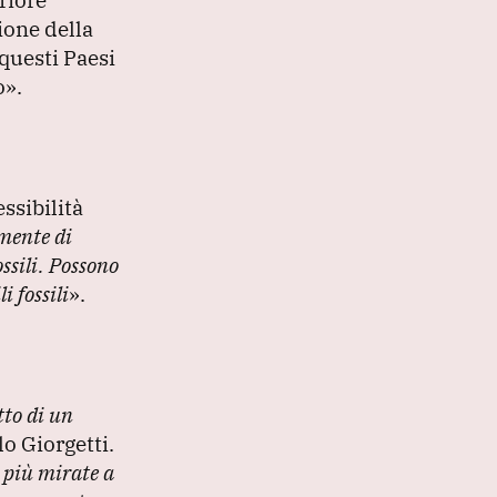
ione della
questi Paesi
o»
.
ssibilità
mente di
ssili.
Possono
 fossili
»
.
tto di un
o Giorgetti.
e più mirate a