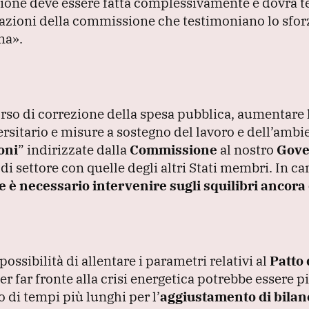
ione deve essere fatta complessivamente e dovrà t
azioni della commissione che testimoniano lo sforz
ana»
.
rcorso di correzione della spesa pubblica, aumentare 
sitario e misure a sostegno del lavoro e dell’ambi
oni
”
indirizzate dalla
Commissione
al nostro
Gove
 di settore con quelle degli altri Stati membri.
In c
e è necessario intervenire sugli squilibri ancora 
ossibilità di allentare i parametri relativi al
Patto 
r far fronte alla crisi energetica potrebbe essere pi
o di tempi più lunghi per l’
aggiustamento di bilan