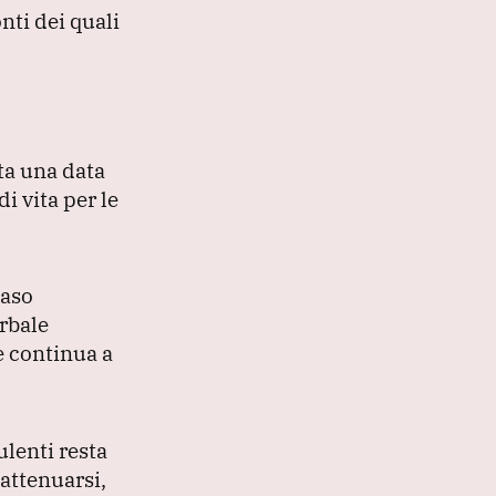
nti dei quali
ta una data
i vita per le
caso
rbale
e continua a
ulenti resta
 attenuarsi,