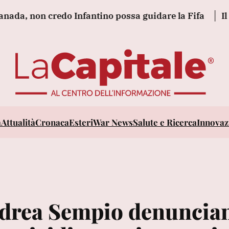
on credo Infantino possa guidare la Fifa
Il govern
a
Attualità
Cronaca
Esteri
War News
Salute e Ricerca
Innovazi
Andrea Sempio denuncia