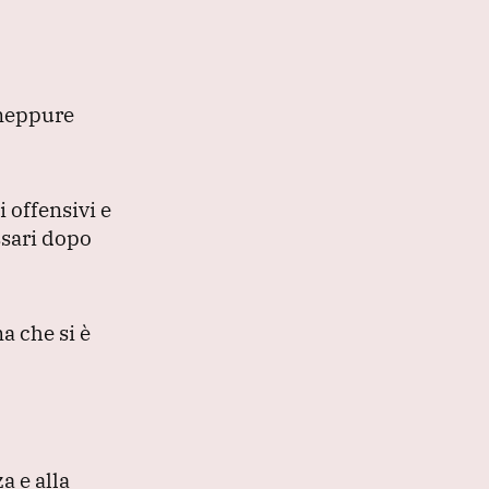
 neppure
 offensivi e
ssari dopo
a che si è
a e alla