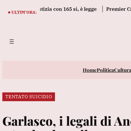
Vai
egge giustizia con 165 sì, è legge
Premier Canada, n
al
ULTIM’ORA:
contenuto
Home
Politica
Cultur
TENTATO SUICIDIO
Garlasco, i legali di 