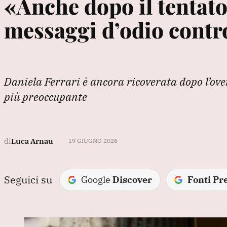
«Anche dopo il tentato
messaggi d’odio cont
Daniela Ferrari è ancora ricoverata dopo l’ove
più preoccupante
di
Luca Arnau
19 GIUGNO 2026
Seguici su
Google
Discover
Fonti Pre