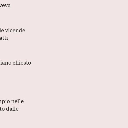
aveva
le vicende
atti
biano chiesto
mpio nelle
to dalle