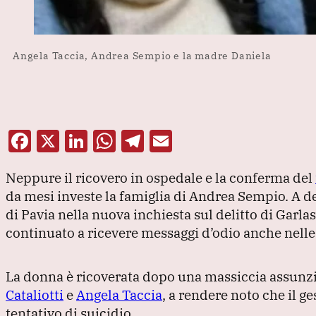
Angela Taccia, Andrea Sempio e la madre Daniela
F
X
Li
W
T
E
a
n
h
el
m
Neppure il ricovero in ospedale e la conferma del
c
k
at
e
ai
da mesi investe la famiglia di Andrea Sempio.
A d
e
e
s
gr
l
di Pavia nella nuova inchiesta sul delitto di Garla
b
dI
A
a
continuato a ricevere messaggi d’odio anche nelle
o
n
p
m
o
p
La donna è ricoverata dopo una massiccia assunz
k
Cataliotti
e
Angela Taccia
, a rendere noto che il 
tentativo di suicidio.