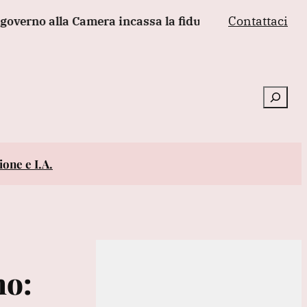
Contattaci
o alla Camera incassa la fiducia sul decreto giustizia, 1
Cerca
one e I.A.
no: