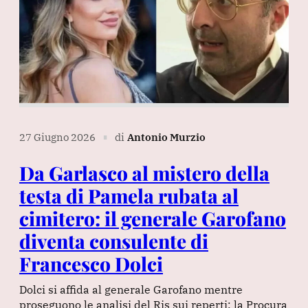
27 Giugno 2026
di
Antonio Murzio
∎
Da Garlasco al mistero della
testa di Pamela rubata al
cimitero: il generale Garofano
diventa consulente di
Francesco Dolci
Dolci si affida al generale Garofano mentre
proseguono le analisi del Ris sui reperti: la Procura