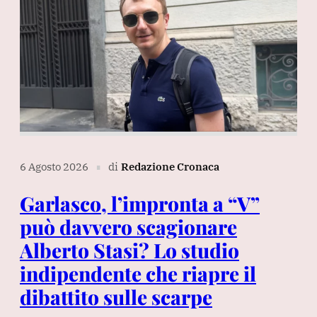
6 Agosto 2026
di
Redazione Cronaca
∎
Garlasco, l’impronta a “V”
può davvero scagionare
Alberto Stasi? Lo studio
indipendente che riapre il
dibattito sulle scarpe