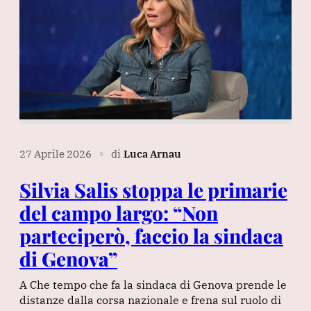
27 Aprile 2026
di
Luca Arnau
∎
Silvia Salis stoppa le primarie
del campo largo: “Non
parteciperò, faccio la sindaca
di Genova”
A Che tempo che fa la sindaca di Genova prende le
distanze dalla corsa nazionale e frena sul ruolo di