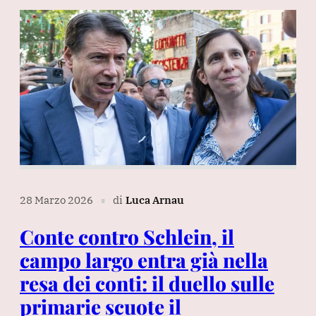
28 Marzo 2026
di
Luca Arnau
∎
Conte contro Schlein, il
campo largo entra già nella
resa dei conti: il duello sulle
primarie scuote il