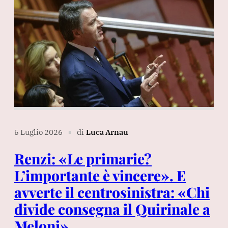
5 Luglio 2026
di
Luca Arnau
∎
Renzi: «Le primarie?
L’importante è vincere». E
avverte il centrosinistra: «Chi
divide consegna il Quirinale a
Meloni»