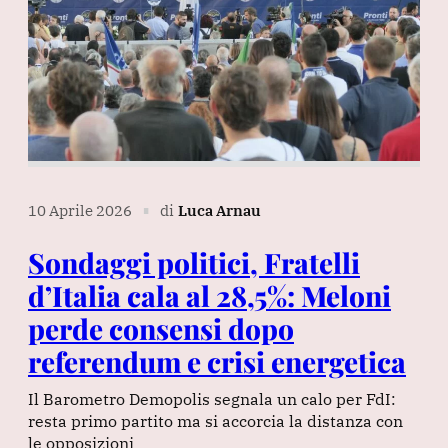
10 Aprile 2026
di
Luca Arnau
∎
Sondaggi politici, Fratelli
d’Italia cala al 28,5%: Meloni
perde consensi dopo
referendum e crisi energetica
Il Barometro Demopolis segnala un calo per FdI:
resta primo partito ma si accorcia la distanza con
le opposizioni