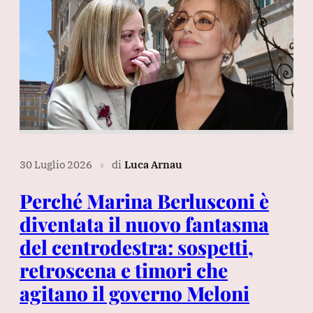
30 Luglio 2026
di
Luca Arnau
∎
Perché Marina Berlusconi è
diventata il nuovo fantasma
del centrodestra: sospetti,
retroscena e timori che
agitano il governo Meloni