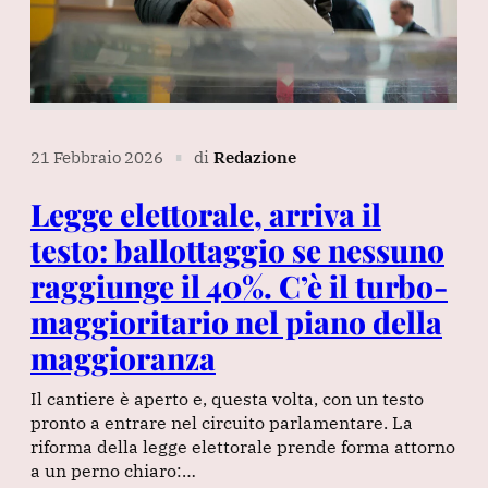
21 Febbraio 2026
di
Redazione
∎
Legge elettorale, arriva il
testo: ballottaggio se nessuno
raggiunge il 40%. C’è il turbo-
maggioritario nel piano della
maggioranza
Il cantiere è aperto e, questa volta, con un testo
pronto a entrare nel circuito parlamentare. La
riforma della legge elettorale prende forma attorno
a un perno chiaro:…