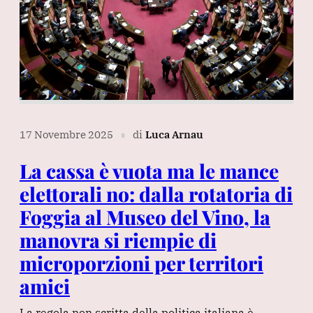
17 Novembre 2025
di
Luca Arnau
∎
La cassa è vuota ma le mance
elettorali no: dalla rotatoria di
Foggia al Museo del Vino, la
manovra si riempie di
microporzioni per territori
amici
La regola non scritta della politica italiana è