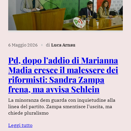
6 Maggio 2026
di
Luca Arnau
∎
Pd, dopo l’addio di Marianna
Madia cresce il malessere dei
riformisti: Sandra Zampa
frena, ma avvisa Schlein
La minoranza dem guarda con inquietudine alla
linea del partito. Zampa smentisce l’uscita, ma
chiede pluralismo
Leggi tutto