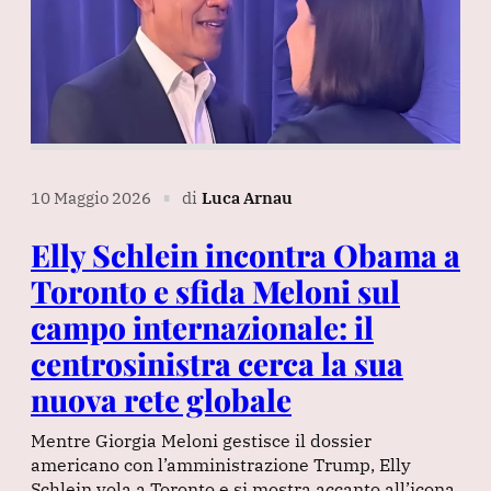
10 Maggio 2026
di
Luca Arnau
∎
Elly Schlein incontra Obama a
Toronto e sfida Meloni sul
campo internazionale: il
centrosinistra cerca la sua
nuova rete globale
Mentre Giorgia Meloni gestisce il dossier
americano con l’amministrazione Trump, Elly
Schlein vola a Toronto e si mostra accanto all’icona