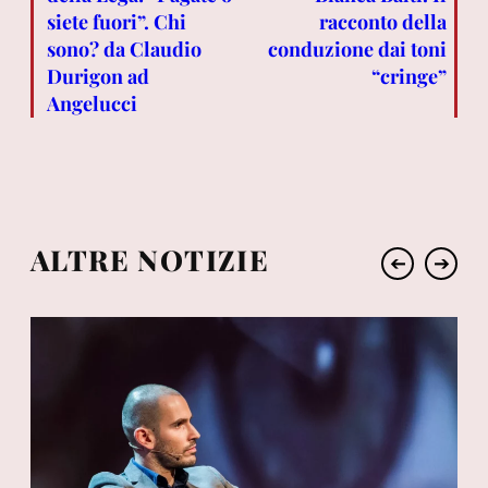
siete fuori”. Chi
racconto della
sono? da Claudio
conduzione dai toni
Durigon ad
“cringe”
Angelucci
ALTRE NOTIZIE
➔
➔