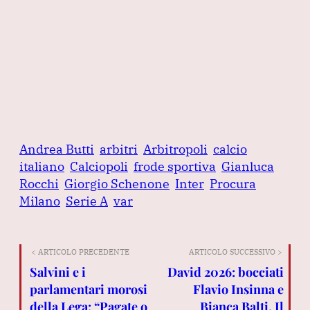
Andrea Butti
arbitri
Arbitropoli
calcio
italiano
Calciopoli
frode sportiva
Gianluca
Rocchi
Giorgio Schenone
Inter
Procura
Milano
Serie A
var
< ARTICOLO PRECEDENTE
ARTICOLO SUCCESSIVO >
Salvini e i
David 2026: bocciati
parlamentari morosi
Flavio Insinna e
della Lega: “Pagate o
Bianca Balti. Il