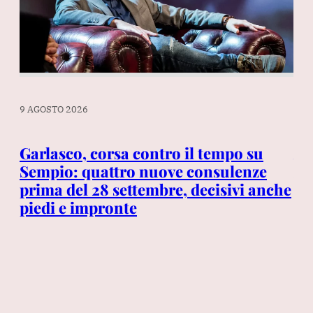
9 A
9 AGOSTO 2026
L’i
im
o,
Garlasco, corsa contro il tempo su
vo
i
Sempio: quattro nuove consulenze
tr
prima del 28 settembre, decisivi anche
dis
piedi e impronte