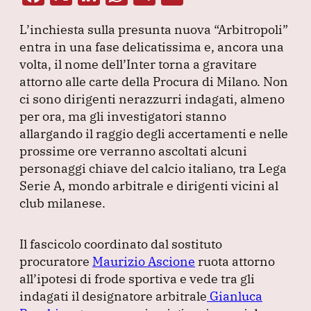
a
n
h
el
m
L’inchiesta sulla presunta nuova
“Arbitropoli”
c
k
at
e
ai
entra in una fase delicatissima e, ancora una
e
e
s
gr
l
volta, il nome dell’Inter torna a gravitare
b
dI
A
a
attorno alle carte della Procura di Milano.
Non
ci sono dirigenti nerazzurri indagati, almeno
o
n
p
m
per ora, ma gli investigatori stanno
o
p
allargando il raggio degli accertamenti e nelle
k
prossime ore verranno ascoltati alcuni
personaggi chiave del calcio italiano, tra Lega
Serie A, mondo arbitrale e dirigenti vicini al
club milanese.
Il fascicolo coordinato dal sostituto
procuratore
Maurizio Ascione
ruota attorno
all’ipotesi di frode sportiva e vede tra gli
indagati il designatore arbitrale
Gianluca